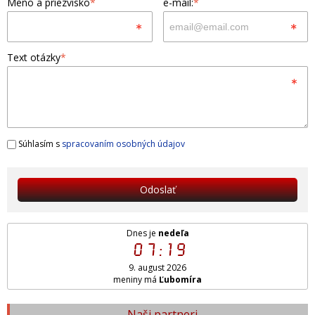
Meno a priezvisko
*
e-mail:
*
Text otázky
*
Súhlasím s
spracovaním osobných údajov
Odoslať
Dnes je
nedeľa
07:19
9. august 2026
meniny má
Ľubomíra
Naši partneri