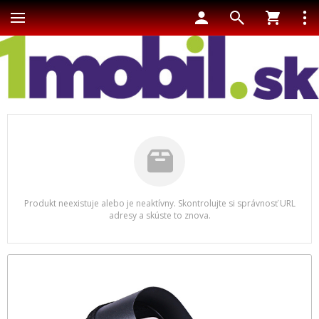
Produkt neexistuje alebo je neaktívny. Skontrolujte si správnosť URL
adresy a skúste to znova.