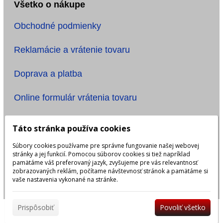
Všetko o nákupe
Obchodné podmienky
Reklamácie a vrátenie tovaru
Doprava a platba
Online formulár vrátenia tovaru
Informácie
Táto stránka používa cookies
Súbory cookies používame pre správne fungovanie našej webovej
Ochrana osobných údajov
stránky a jej funkcií. Pomocou súborov cookies si tiež napríklad
pamätáme váš preferovaný jazyk, zvyšujeme pre vás relevantnosť
Názov účtu: ONE TIME, s.r.o.
zobrazovaných reklám, počítame návštevnosť stránok a pamätáme si
vaše nastavenia vykonané na stránke.
IBAN: SK6483300000002401923999
Prispôsobiť
Povoliť všetko
|
Prihlásiť