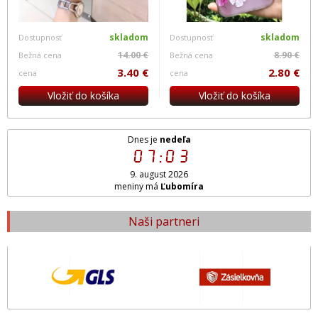
skladom
skladom
Dostupnosť
Dostupnosť
14.00 €
8.90 €
Bežná cena
Bežná cena
3.40 €
2.80 €
cena
cena
Vložiť do košíka
Vložiť do košíka
Dnes je
nedeľa
07:03
9. august 2026
meniny má
Ľubomíra
Naši partneri