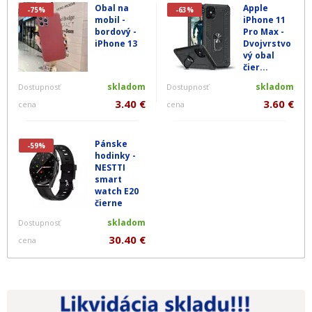
Obal na
Apple
-75%
-63%
mobil -
iPhone 11
bordový -
Pro Max -
iPhone 13
Dvojvrstvo
vý obal
čier...
skladom
skladom
Dostupnosť
Dostupnosť
3.40 €
3.60 €
cena
cena
Pánske
-59%
hodinky -
NESTTI
smart
watch E20
čierne
skladom
Dostupnosť
30.40 €
cena