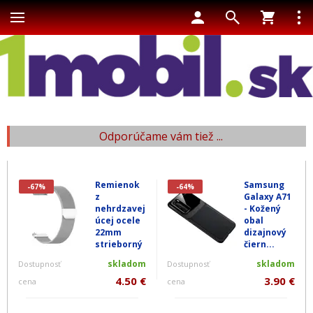
Odporúčame vám tiež ...
Remienok
Samsung
-67%
-64%
z
Galaxy A71
nehrdzavej
- Kožený
úcej ocele
obal
22mm
dizajnový
strieborný
čiern...
skladom
skladom
Dostupnosť
Dostupnosť
4.50 €
3.90 €
cena
cena