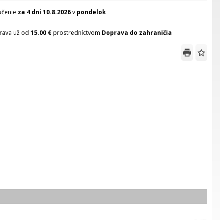
učenie
za 4 dni
10.8.2026
v
pondelok
rava už od
15.00 €
prostredníctvom
Doprava do zahraničia