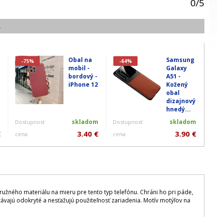
0
/
5
.
Obal na
Samsung
-75%
-64%
mobil -
Galaxy
bordový -
A51 -
iPhone 12
Kožený
obal
dizajnový
hnedý...
m
skladom
skladom
Dostupnosť
Dostupnosť
€
3.40 €
3.90 €
cena
cena
ružného materiálu na mieru pre tento typ telefónu. Chráni ho pri páde,
ávajú odokryté a nesťažujú použiteľnosť zariadenia. Motív motýľov na