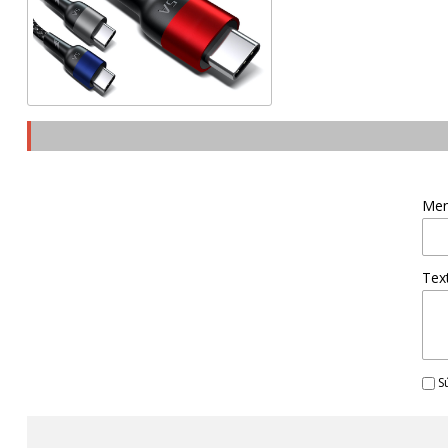
Men
Tex
Sú