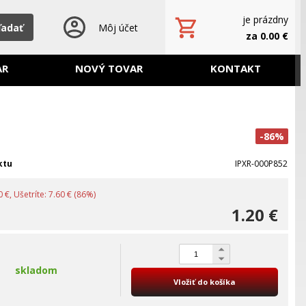
je prázdny
ľadať
Môj účet
za 0.00 €
AR
NOVÝ TOVAR
KONTAKT
-86%
ktu
IPXR-000P852
 €, Ušetríte: 7.60 € (86%)
1.20 €
skladom
Vložiť do košíka