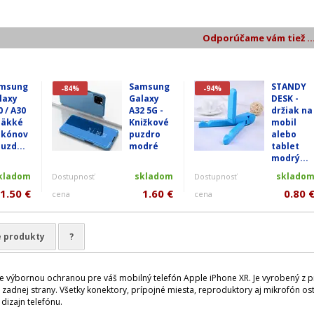
Odporúčame vám tiež ..
msung
Samsung
STANDY
-84%
-94%
laxy
Galaxy
DESK -
0 / A30
A32 5G -
držiak na
Mäkké
Knižkové
mobil
likónov
puzdro
alebo
puzd...
modré
tablet
modrý...
kladom
skladom
sklado
Dostupnosť
Dostupnosť
1.50 €
1.60 €
0.80 
cena
cena
e produkty
?
je výbornou ochranou pre váš mobilný telefón Apple iPhone XR. Je vyrobený z p
adnej strany. Všetky konektory, prípojné miesta, reproduktory aj mikrofón ost
dizajn telefónu.