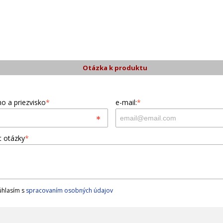
Otázka k produktu
o a priezvisko
*
e-mail:
*
t otázky
*
hlasím s
spracovaním osobných údajov