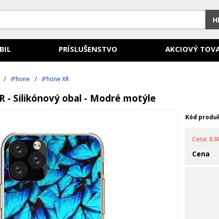
H
BIL
PRÍSLUŠENSTVO
AKCIOVÝ TOV
/
iPhone
/
iPhone XR
R - Silikónový obal - Modré motýle
Kód produ
Cena: 8.80
Cena