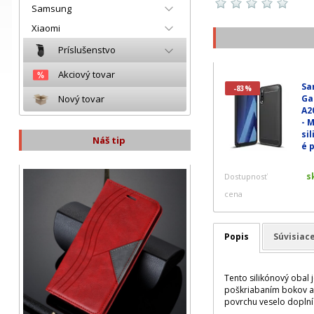
Samsung
Xiaomi
Príslušenstvo
Akciový tovar
Sa
-83%
Ga
Nový tovar
A2
- 
si
Náš tip
é 
s
Dostupnosť
cena
Popis
Súvisiac
Tento silikónový obal 
poškriabaním bokov a z
povrchu veselo doplní 