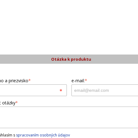
Otázka k produktu
o a priezvisko
*
e-mail:
*
t otázky
*
hlasím s
spracovaním osobných údajov