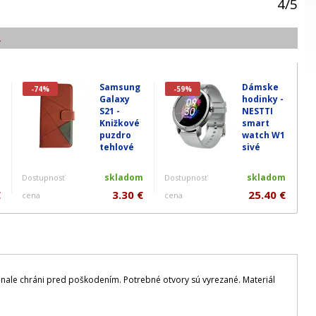
4
/
5
.
Samsung
Dámske
-74%
-59%
Galaxy
hodinky -
S21 -
NESTTI
Knižkové
smart
puzdro
watch W1
tehlové
sivé
m
skladom
skladom
Dostupnosť
Dostupnosť
€
3.30 €
25.40 €
cena
cena
onale chráni pred poškodením. Potrebné otvory sú vyrezané. Materiál