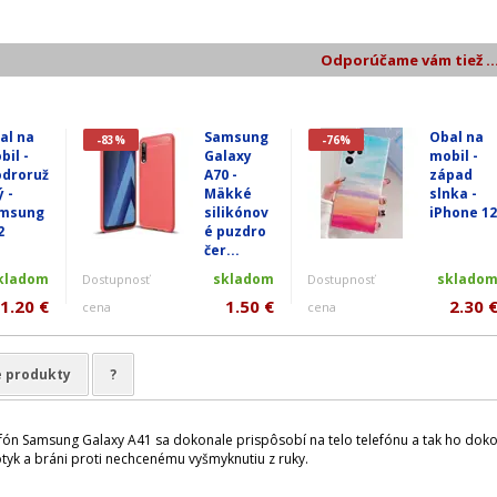
Odporúčame vám tiež ..
al na
Samsung
Obal na
-83%
-76%
bil -
Galaxy
mobil -
droruž
A70 -
západ
ý -
Mäkké
slnka -
msung
silikónov
iPhone 12
2
é puzdro
čer...
kladom
skladom
sklado
Dostupnosť
Dostupnosť
1.20 €
1.50 €
2.30 
cena
cena
e produkty
?
lefón Samsung Galaxy A41 sa dokonale prispôsobí na telo telefónu a tak ho dok
otyk a bráni proti nechcenému vyšmyknutiu z ruky.