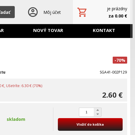
je prázdny
ľadať
Môj účet
za 0.00 €
AR
NOVÝ TOVAR
KONTAKT
-70%
ktu
SGA41-002P129
 €, Ušetríte: 6.30 € (70%)
2.60 €
skladom
Vložiť do košíka