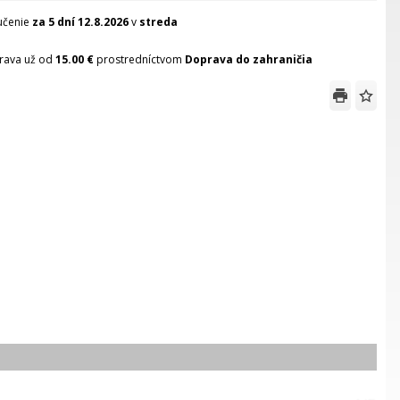
učenie
za 5 dní
12.8.2026
v
streda
rava už od
15.00 €
prostredníctvom
Doprava do zahraničia