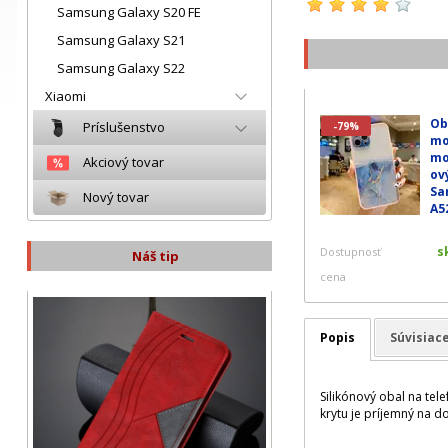
Samsung Galaxy S20 FE
Samsung Galaxy S21
Samsung Galaxy S22
Xiaomi
Ob
Príslušenstvo
-79%
mo
mo
Akciový tovar
ov
Sa
Nový tovar
A5
s
Dostupnosť
Náš tip
cena
Popis
Súvisiac
Silikónový obal na te
krytu je príjemný na d