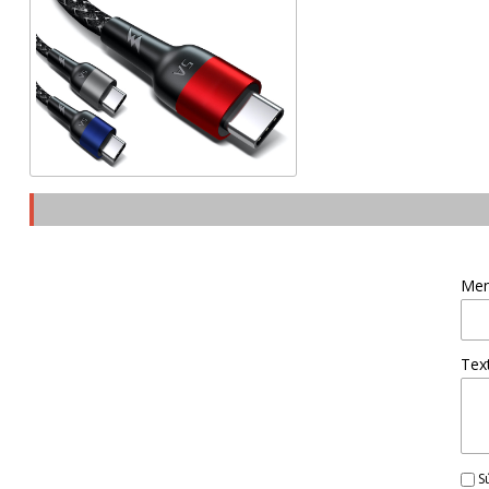
Men
Tex
Sú