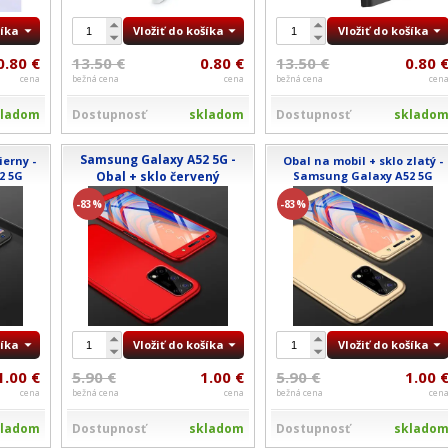
šíka
Vložiť do košíka
Vložiť do košíka
0.80 €
13.50 €
0.80 €
13.50 €
0.80 
cena
bežná cena
cena
bežná cena
cen
kladom
Dostupnosť
skladom
Dostupnosť
sklado
Samsung Galaxy A52 5G -
ierny -
Obal na mobil + sklo zlatý -
2 5G
Obal + sklo červený
Samsung Galaxy A52 5G
-83%
-83%
šíka
Vložiť do košíka
Vložiť do košíka
1.00 €
5.90 €
1.00 €
5.90 €
1.00 
cena
bežná cena
cena
bežná cena
cen
kladom
Dostupnosť
skladom
Dostupnosť
sklado