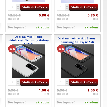
Vložiť do košíka
Vložiť do košíka
€
13.50 €
0.80 €
13.50 €
0.80 €
a
bežná cena
cena
bežná cena
cena
m
Dostupnosť
skladom
Dostupnosť
skladom
Obal na mobil +sklo
Obal na mobil + sklo čierny -
strieborný - Samsung Galaxy
Samsung Galaxy A32 5G
A52 5G
-83%
-83%
Vložiť do košíka
Vložiť do košíka
€
5.90 €
1.00 €
5.90 €
1.00 €
a
bežná cena
cena
bežná cena
cena
m
Dostupnosť
skladom
Dostupnosť
skladom