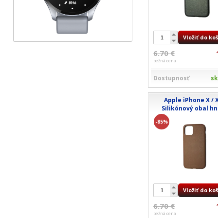
Vložiť do ko
6.70 €
bežná cena
Dostupnosť
s
Apple iPhone X / X
Silikónový obal h
-85%
Vložiť do ko
6.70 €
bežná cena