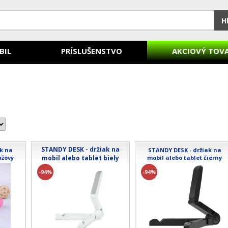
H
BIL
PRÍSLUŠENSTVO
AKCIOVÝ TOV
STANDY DESK - držiak na
ak na
STANDY DESK - držiak na
užový
mobil alebo tablet biely
mobil alebo tablet čierny
-94%
-94%