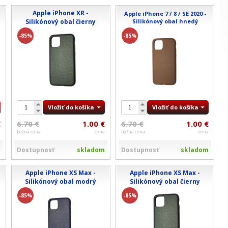
Apple iPhone XR -
Apple iPhone 7 / 8 / SE 2020 -
Silikónový obal čierny
Silikónový obal hnedý
-85%
-85%
Vložiť do košíka
Vložiť do košíka
€
6.70 €
1.00 €
6.70 €
1.00 €
a
bežná cena
cena
bežná cena
cena
m
Dostupnosť
skladom
Dostupnosť
skladom
Apple iPhone XS Max -
Apple iPhone XS Max -
Silikónový obal modrý
Silikónový obal čierny
-85%
-85%