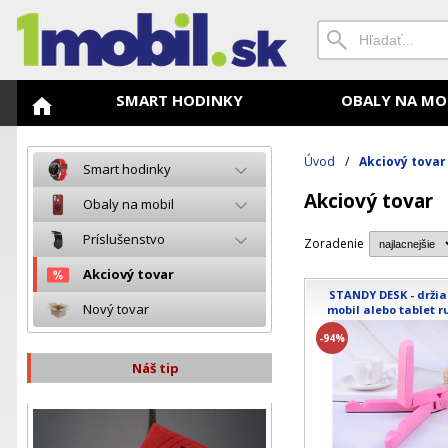
SMART HODINKY
OBALY NA MO
Úvod
/
Akciový tovar
Smart hodinky
Akciový tovar
Obaly na mobil
Príslušenstvo
Zoradenie
Akciový tovar
STANDY DESK - drži
Nový tovar
mobil alebo tablet r
-94%
Náš tip