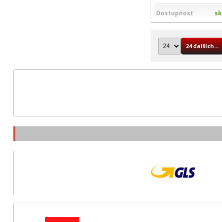
Dostupnosť
s
24 ďalších...