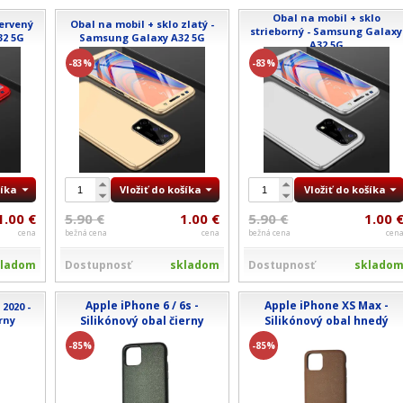
Obal na mobil + sklo
červený
Obal na mobil + sklo zlatý -
strieborný - Samsung Galaxy
32 5G
Samsung Galaxy A32 5G
A32 5G
-83%
-83%
šíka
Vložiť do košíka
Vložiť do košíka
1.00 €
5.90 €
1.00 €
5.90 €
1.00 
cena
bežná cena
cena
bežná cena
cen
kladom
Dostupnosť
skladom
Dostupnosť
sklado
Apple iPhone 6 / 6s -
Apple iPhone XS Max -
 2020 -
rny
Silikónový obal čierny
Silikónový obal hnedý
-85%
-85%