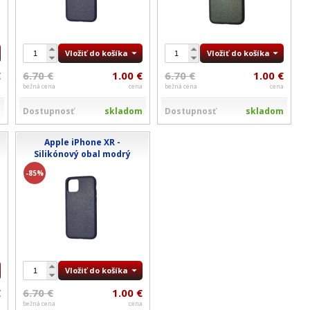
Vložiť do košíka
Vložiť do košíka
€
6.70 €
1.00 €
6.70 €
1.00 €
a
bežná cena
cena
bežná cena
cena
m
Dostupnosť
skladom
Dostupnosť
skladom
Apple iPhone XR -
Silikónový obal modrý
-85%
Vložiť do košíka
€
6.70 €
1.00 €
a
bežná cena
cena