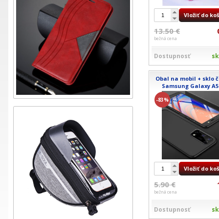
Vložiť do ko
13.50 €
bežná cena
Dostupnosť
s
Obal na mobil + sklo č
Samsung Galaxy A5
-83%
Vložiť do ko
5.90 €
bežná cena
Dostupnosť
s