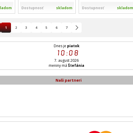
kladom
Dostupnosť
skladom
Dostupnosť
sklado
1
2
3
4
5
6
7
Dnes je
piatok
10:08
7. august 2026
meniny má
Štefánia
Naši partneri