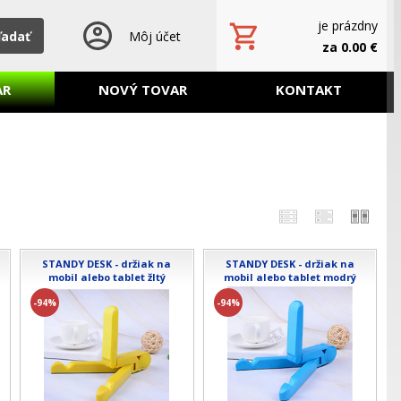
je prázdny
ľadať
Môj účet
za 0.00 €
AR
NOVÝ TOVAR
KONTAKT
STANDY DESK - držiak na
STANDY DESK - držiak na
mobil alebo tablet žltý
mobil alebo tablet modrý
-94%
-94%