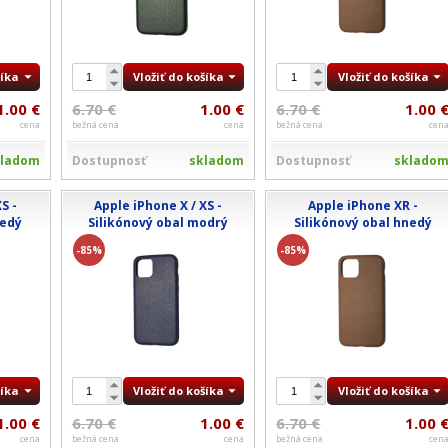
šíka
Vložiť do košíka
Vložiť do košíka
1.00 €
6.70 €
1.00 €
6.70 €
1.00 
cena
bežná cena
cena
bežná cena
cen
kladom
Dostupnosť
skladom
Dostupnosť
sklado
S -
Apple iPhone X / XS -
Apple iPhone XR -
nedý
Silikónový obal modrý
Silikónový obal hnedý
-85%
-85%
šíka
Vložiť do košíka
Vložiť do košíka
1.00 €
6.70 €
1.00 €
6.70 €
1.00 
cena
bežná cena
cena
bežná cena
cen