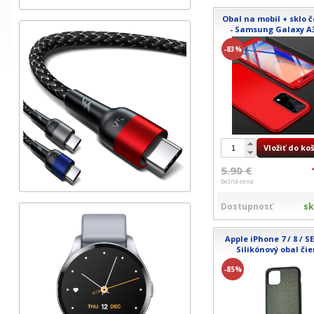
Obal na mobil + sklo 
- Samsung Galaxy A
-83%
Vložiť do ko
5.90 €
bežná cena
Dostupnosť
s
Apple iPhone 7 / 8 / SE
Silikónový obal čie
-85%