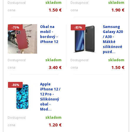
skladom
skladom
Dostupnosť
Dostupnosť
1.50 €
1.90 €
cena
cena
Obal na
Samsung
-75%
-83%
mobil -
Galaxy A20
bordový -
/ A30 -
iPhone 12
Mäkké
silikónové
puzd...
skladom
skladom
Dostupnosť
Dostupnosť
3.40 €
1.50 €
cena
cena
Apple
-86%
iPhone 12 /
12 Pro -
Silikónový
obal -
Mod...
skladom
Dostupnosť
1.20 €
cena