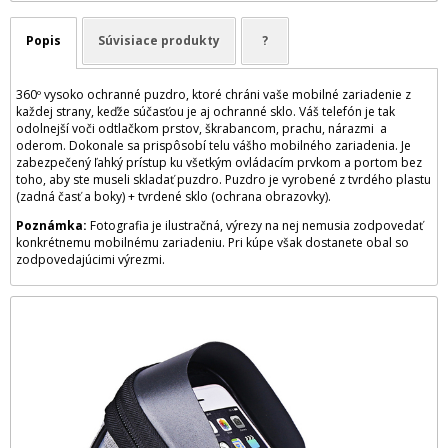
Popis
Súvisiace produkty
?
360º vysoko ochranné puzdro, ktoré chráni vaše mobilné zariadenie z
každej strany, keďže súčasťou je aj ochranné sklo. Váš telefón je tak
odolnejší voči odtlačkom prstov, škrabancom, prachu, nárazmi a
oderom. Dokonale sa prispôsobí telu vášho mobilného zariadenia. Je
zabezpečený ľahký prístup ku všetkým ovládacím prvkom a portom bez
toho, aby ste museli skladať puzdro. Puzdro je vyrobené z tvrdého plastu
(zadná časť a boky) + tvrdené sklo (ochrana obrazovky).
Poznámka:
Fotografia je ilustračná, výrezy na nej nemusia zodpovedať
konkrétnemu mobilnému zariadeniu. Pri kúpe však dostanete obal so
zodpovedajúcimi výrezmi.