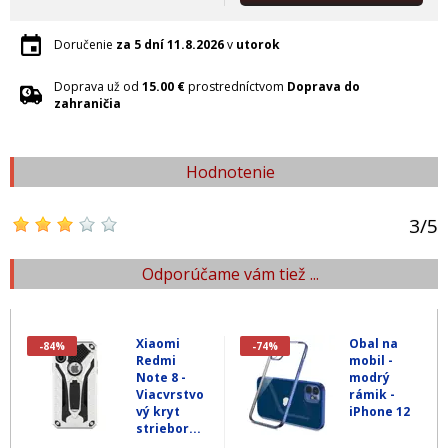
Doručenie
za 5 dní
11.8.2026
v
utorok
Doprava už od
15.00 €
prostredníctvom
Doprava do
zahraničia
Hodnotenie
3
/
5
Odporúčame vám tiež ...
Xiaomi
Obal na
-84%
-74%
Redmi
mobil -
Note 8 -
modrý
Viacvrstvo
rámik -
vý kryt
iPhone 12
striebor...