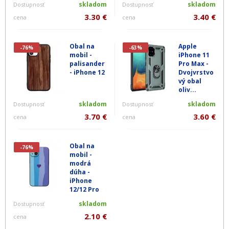
skladom
skladom
Dostupnosť
Dostupnosť
3.30 €
3.40 €
cena
cena
Obal na
Apple
-76%
-63%
mobil -
iPhone 11
palisander
Pro Max -
- iPhone 12
Dvojvrstvo
vý obal
oliv...
skladom
skladom
Dostupnosť
Dostupnosť
3.70 €
3.60 €
cena
cena
Obal na
-76%
mobil -
modrá
dúha -
iPhone
12/12 Pro
skladom
Dostupnosť
2.10 €
cena