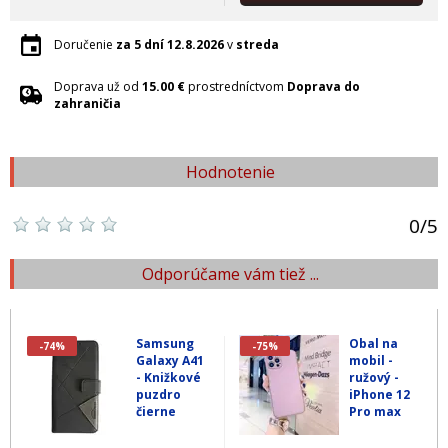
Doručenie
za 5 dní
12.8.2026
v
streda
Doprava už od
15.00 €
prostredníctvom
Doprava do
zahraničia
Hodnotenie
0
/
5
Odporúčame vám tiež ...
Samsung
Obal na
-74%
-75%
Galaxy A41
mobil -
- Knižkové
ružový -
puzdro
iPhone 12
čierne
Pro max