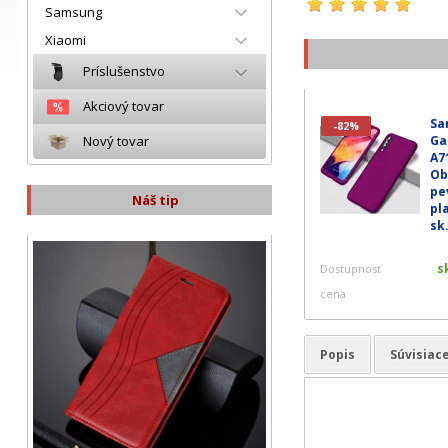
Samsung
Xiaomi
Príslušenstvo
Akciový tovar
Sa
-82%
Ga
Nový tovar
A7
Ob
pe
Náš tip
pl
sk.
s
Dostupnosť
cena
Popis
Súvisiac