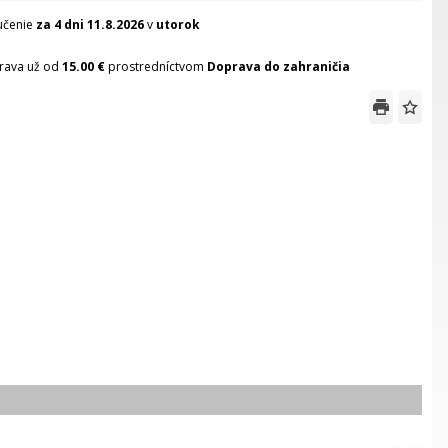
učenie
za 4 dni
11.8.2026
v
utorok
rava už od
15.00 €
prostredníctvom
Doprava do zahraničia