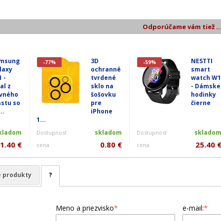
Odporúčame vám tiež ..
msung
3D
NESTTI
-77%
-59%
laxy
ochranné
smart
1 -
tvrdené
watch W1
al z
sklo na
- Dámske
vného
šošovku
hodinky
astu so
pre
čierne
..
iPhone
1...
kladom
skladom
sklado
Dostupnosť
Dostupnosť
1.40 €
0.80 €
25.40 
cena
cena
e produkty
?
Meno a priezvisko
*
e-mail:
*