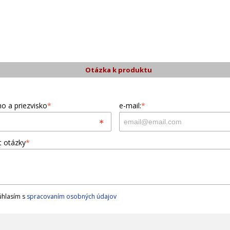
Otázka k produktu
o a priezvisko
*
e-mail:
*
t otázky
*
hlasím s
spracovaním osobných údajov