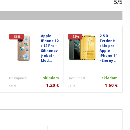
5
/
5
.
Apple
2.5 D
-86%
-72%
iPhone 12
Tvrdené
/ 12 Pro -
sklo pre
Silikónov
Apple
ý obal -
iPhone 14
Mod...
- čierny ...
m
skladom
skladom
Dostupnosť
Dostupnosť
€
1.20 €
1.60 €
cena
cena