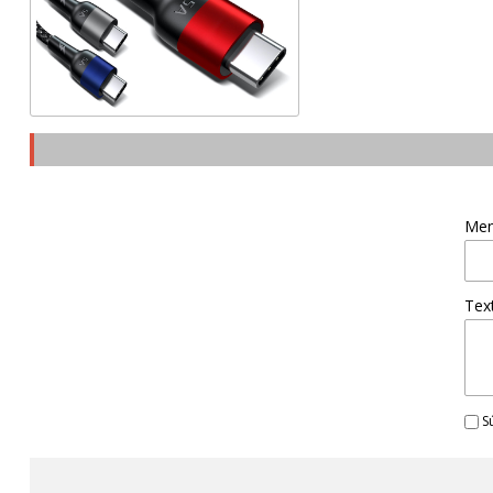
Men
Tex
Sú