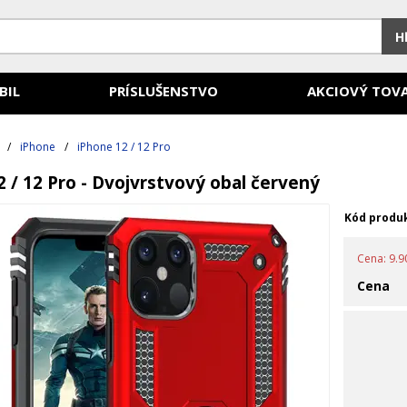
H
BIL
PRÍSLUŠENSTVO
AKCIOVÝ TOV
/
iPhone
/
iPhone 12 / 12 Pro
 / 12 Pro - Dvojvrstvový obal červený
Kód produ
Cena: 9.90
Cena