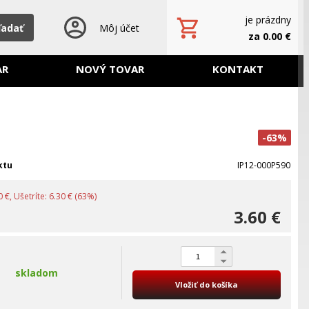
je prázdny
ľadať
Môj účet
za 0.00 €
AR
NOVÝ TOVAR
KONTAKT
-63%
ktu
IP12-000P590
 €, Ušetríte: 6.30 € (63%)
3.60 €
skladom
Vložiť do košíka