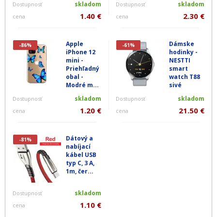
skladom
skladom
Dostupnosť
Dostupnosť
1.40 €
2.30 €
cena
cena
Apple
Dámske
-86%
-61%
iPhone 12
hodinky -
mini -
NESTTI
Priehľadný
smart
obal -
watch T88
Modré m...
sivé
skladom
skladom
Dostupnosť
Dostupnosť
1.20 €
21.50 €
cena
cena
Dátový a
-81%
nabíjací
kábel USB
typ C, 3 A,
1m, čer...
skladom
Dostupnosť
1.10 €
cena