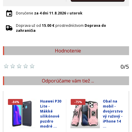
Doručenie
za 4 dni
11.8.2026
v
utorok
Doprava už od
15.00 €
prostredníctvom
Doprava do
zahraničia
Hodnotenie
0
/
5
Odporúčame vám tiež ...
Huawei P30
Obal na
-84%
-75%
Lite -
mobil -
Mäkké
dvojvrstvo
silikónové
vý ružový -
puzdro
iPhone 14
modré ...
...