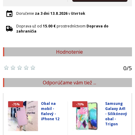
Doručenie
za 3 dni
13.8.2026
v
štvrtok
Doprava už od
15.00 €
prostredníctvom
Doprava do
zahraničia
Hodnotenie
0
/
5
Odporúčame vám tiež ...
Obal na
Samsung
-75%
-70%
mobil -
Galaxy A41
fialový -
- Silikónový
iPhone 12
obal -
Trigon