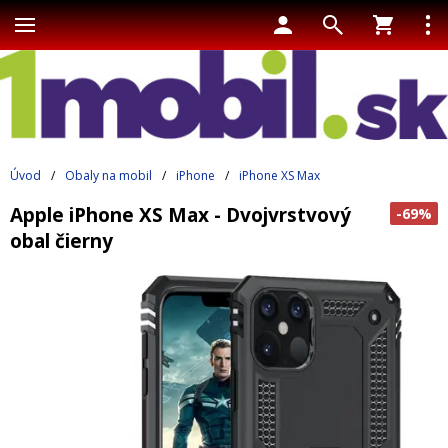
Úvod
/
Obaly na mobil
/
iPhone
/
iPhone XS Max
Apple iPhone XS Max - Dvojvrstvový
-69%
obal čierny