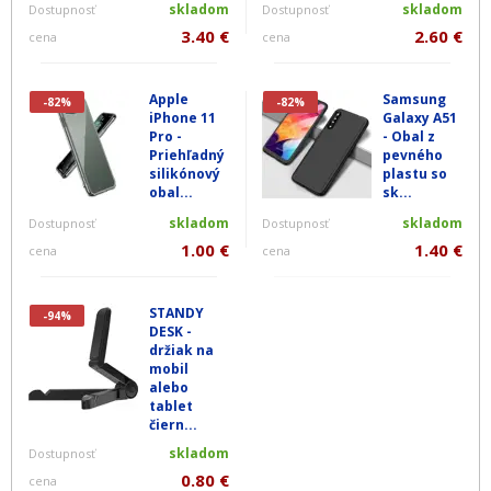
skladom
skladom
Dostupnosť
Dostupnosť
3.40 €
2.60 €
cena
cena
Apple
Samsung
-82%
-82%
iPhone 11
Galaxy A51
Pro -
- Obal z
Priehľadný
pevného
silikónový
plastu so
obal...
sk...
skladom
skladom
Dostupnosť
Dostupnosť
1.00 €
1.40 €
cena
cena
STANDY
-94%
DESK -
držiak na
mobil
alebo
tablet
čiern...
skladom
Dostupnosť
0.80 €
cena