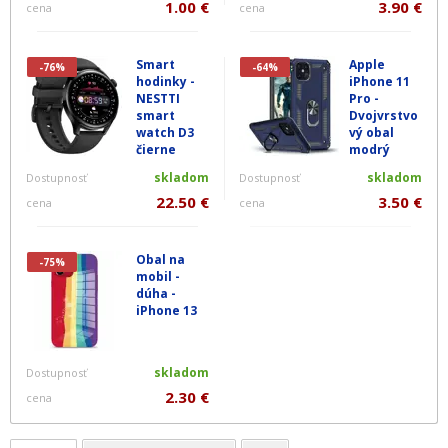
1.00 €
3.90 €
cena
cena
Smart
Apple
-76%
-64%
hodinky -
iPhone 11
NESTTI
Pro -
smart
Dvojvrstvo
watch D3
vý obal
čierne
modrý
skladom
skladom
Dostupnosť
Dostupnosť
22.50 €
3.50 €
cena
cena
Obal na
-75%
mobil -
dúha -
iPhone 13
skladom
Dostupnosť
2.30 €
cena