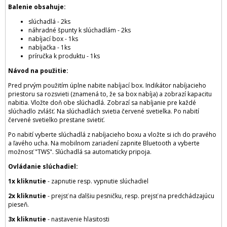
Balenie obsahuje:
slúchadlá - 2ks
náhradné špunty k slúchadlám - 2ks
nabíjací box - 1ks
nabíjačka - 1ks
príručka k produktu - 1ks
Návod na použitie:
Pred prvým použitím úplne nabite nabíjací box. Indikátor nabíjacieho
priestoru sa rozsvieti (znamená to, že sa box nabíja) a zobrazí kapacitu
nabitia. Vložte doň obe slúchadlá. Zobrazí sa nabíjanie pre každé
slúchadlo zvlášť. Na slúchadlách svietia červené svetielka. Po nabití
červené svetielko prestane svietiť.
Po nabití vyberte slúchadlá z nabíjacieho boxu a vložte si ich do pravého
a ľavého ucha. Na mobilnom zariadení zapnite Bluetooth a vyberte
možnosť "TWS". Slúchadlá sa automaticky pripoja.
Ovládanie slúchadiel:
1x kliknutie
- zapnutie resp. vypnutie slúchadiel
2x kliknutie
- prejsť na ďalšiu pesničku, resp. prejsť na predchádzajúcu
pieseň.
3x kliknutie
- nastavenie hlasitosti