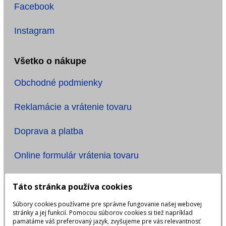
Facebook
Instagram
Všetko o nákupe
Obchodné podmienky
Reklamácie a vrátenie tovaru
Doprava a platba
Online formulár vrátenia tovaru
Informácie
Táto stránka používa cookies
Súbory cookies používame pre správne fungovanie našej webovej
Ochrana osobných údajov
stránky a jej funkcií. Pomocou súborov cookies si tiež napríklad
pamätáme váš preferovaný jazyk, zvyšujeme pre vás relevantnosť