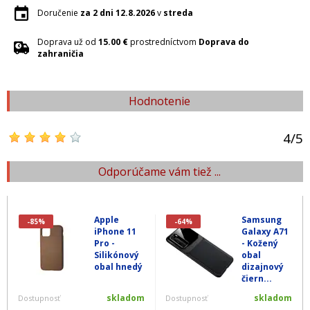
Doručenie
za 2 dni
12.8.2026
v
streda
Doprava už od
15.00 €
prostredníctvom
Doprava do
zahraničia
Hodnotenie
4
/
5
Odporúčame vám tiež ...
Apple
Samsung
-85%
-64%
iPhone 11
Galaxy A71
Pro -
- Kožený
Silikónový
obal
obal hnedý
dizajnový
čiern...
skladom
skladom
Dostupnosť
Dostupnosť