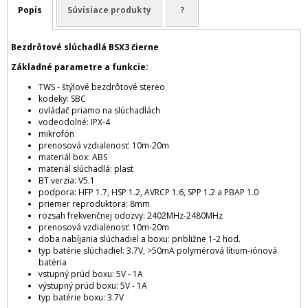
Popis
Súvisiace produkty
?
Bezdrôtové slúchadlá BSX3 čierne
Základné parametre a funkcie:
TWS - štýlové bezdrôtové stereo
kodeky: SBC
ovládač priamo na slúchadlách
vodeodolné: IPX-4
mikrofón
prenosová vzdialenosť: 10m-20m
materiál box: ABS
materiál slúchadlá: plast
BT verzia: V5.1
podpora: HFP 1.7, HSP 1.2, AVRCP 1.6, SPP 1.2 a PBAP 1.0
priemer reproduktora: 8mm
rozsah frekvenčnej odozvy: 2402MHz-2480MHz
prenosová vzdialenosť: 10m-20m
doba nabíjania slúchadiel a boxu: približne 1-2 hod.
typ batérie slúchadiel: 3.7V, >50mA polymérová lítium-iónová
batéria
vstupný prúd boxu: 5V - 1A
výstupný prúd boxu: 5V - 1A
typ batérie boxu: 3.7V