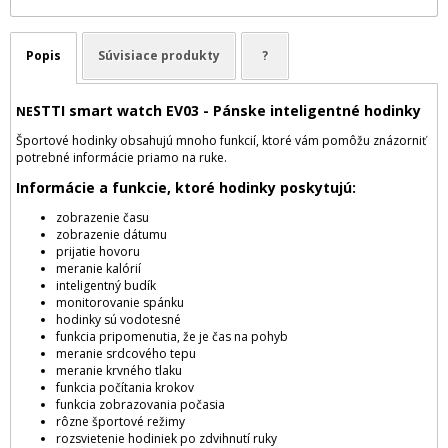
Popis
Súvisiace produkty
?
STTI smart watch EV03 - Pánske inteligentné hodinky
NE
Športové hodinky obsahujú mnoho funkcií, ktoré vám pomôžu znázorniť
potrebné informácie priamo na ruke.
Informácie a funkcie, ktoré hodinky poskytujú:
zobrazenie času
zobrazenie dátumu
prijatie hovoru
meranie kalórií
inteligentný budík
monitorovanie spánku
hodinky sú vodotesné
funkcia pripomenutia, že je čas na pohyb
meranie srdcového tepu
meranie krvného tlaku
funkcia počítania krokov
funkcia zobrazovania počasia
rôzne športové režimy
rozsvietenie hodiniek po zdvihnutí ruky