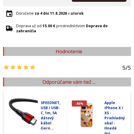
Doručenie
za 4 dni
11.8.2026
v
utorok
Doprava už od
15.00 €
prostredníctvom
Doprava do
zahraničia
Hodnotenie
5
/
5
Odporúčame vám tiež ...
SPEEDNET,
Apple
-86%
USB / USB-
iPhone X /
C, 1m, 5A
XS -
dátový
Priehľadný
kábel
obal -
čiern...
Hnedé
mo...