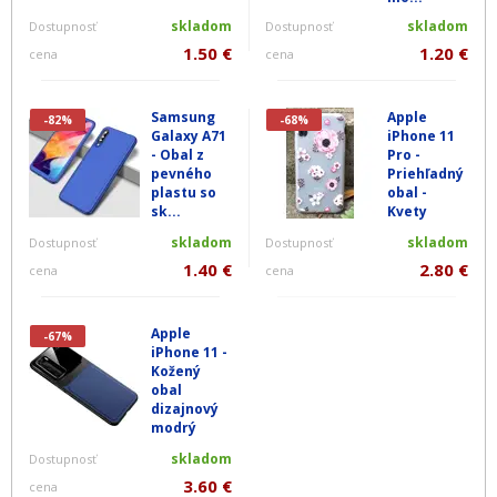
skladom
skladom
Dostupnosť
Dostupnosť
1.50 €
1.20 €
cena
cena
Samsung
Apple
-82%
-68%
Galaxy A71
iPhone 11
- Obal z
Pro -
pevného
Priehľadný
plastu so
obal -
sk...
Kvety
skladom
skladom
Dostupnosť
Dostupnosť
1.40 €
2.80 €
cena
cena
Apple
-67%
iPhone 11 -
Kožený
obal
dizajnový
modrý
skladom
Dostupnosť
3.60 €
cena