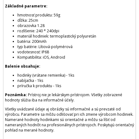
Základné parametre:
hmotnosť produktu: 59g
dĺžka: 25cm
obrazovka 1.28
rozlíšenie: 240 * 240dpi
materiál hodiniek: termoplastický polyuretán
batéria: 200mAh
typ batérie: Lítiová-polymérová
vodotesnosť: IP68
Kompatibilita: iOS, Android
Balenie obsahuje:
hodinky (vrátane remienka) - 1ks
nabíjačka - 1ks
príručka k produktu - 1ks
Poznámka:
Prístroj nie je lekárskym prístrojom. Všetky zobrazené
hodnoty slúžia iba na informačné účely.
Všetky uvádzané údaje aj obrázky sú informačné a sú prevzaté od
výrobcu. Parametre sa môžu odlišovať pri ich zmene výrobcom hodiniek.
Namerané hodnoty hodinkami sú orientačné a môžu sa líšiť od
nameraných hodnôt na profesionálnych prístrojoch. Poskytujú orientačný
pohľad na merané hodnoty.