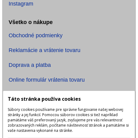
Instagram
Všetko o nákupe
Obchodné podmienky
Reklamácie a vrátenie tovaru
Doprava a platba
Online formulár vrátenia tovaru
Informácie
Táto stránka používa cookies
Súbory cookies používame pre správne fungovanie našej webovej
Ochrana osobných údajov
stránky a jej funkcií. Pomocou súborov cookies si tiež napríklad
pamätáme váš preferovaný jazyk, zvyšujeme pre vás relevantnosť
Názov účtu: ONE TIME, s.r.o.
zobrazovaných reklám, počítame návštevnosť stránok a pamätáme si
vaše nastavenia vykonané na stránke.
IBAN: SK6483300000002401923999