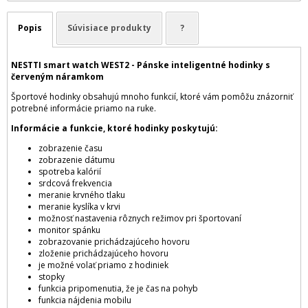
Popis
Súvisiace produkty
?
NESTTI smart watch WEST2 - Pánske inteligentné hodinky s
červeným náramkom
Športové hodinky obsahujú mnoho funkcií, ktoré vám pomôžu znázorniť
potrebné informácie priamo na ruke.
Informácie a funkcie, ktoré hodinky poskytujú:
zobrazenie času
zobrazenie dátumu
spotreba kalórií
srdcová frekvencia
meranie krvného tlaku
meranie kyslíka v krvi
možnosť nastavenia rôznych režimov pri športovaní
monitor spánku
zobrazovanie prichádzajúceho hovoru
zloženie prichádzajúceho hovoru
je možné volať priamo z hodiniek
stopky
funkcia pripomenutia, že je čas na pohyb
funkcia nájdenia mobilu