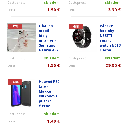
skladom
skladom
Dostupnosť
Dostupnosť
1.90 €
3.30 €
cena
cena
Obal na
Pánske
-77%
-66%
mobil -
hodinky -
biely
NESTTI
mramor -
smart
Samsung
watch NE13
Galaxy A52
čierne
skladom
skladom
Dostupnosť
Dostupnosť
1.50 €
29.90 €
cena
cena
Huawei P30
-84%
Lite -
Mäkké
silikónové
puzdro
čierne...
skladom
Dostupnosť
1.40 €
cena