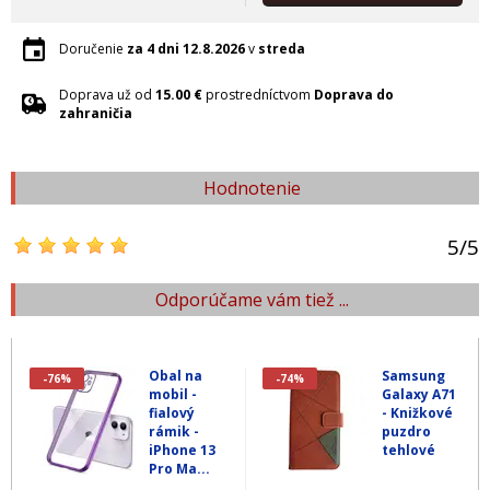
Doručenie
za 4 dni
12.8.2026
v
streda
Doprava už od
15.00 €
prostredníctvom
Doprava do
zahraničia
Hodnotenie
5
/
5
Odporúčame vám tiež ...
Obal na
Samsung
-76%
-74%
mobil -
Galaxy A71
fialový
- Knižkové
rámik -
puzdro
iPhone 13
tehlové
Pro Ma...