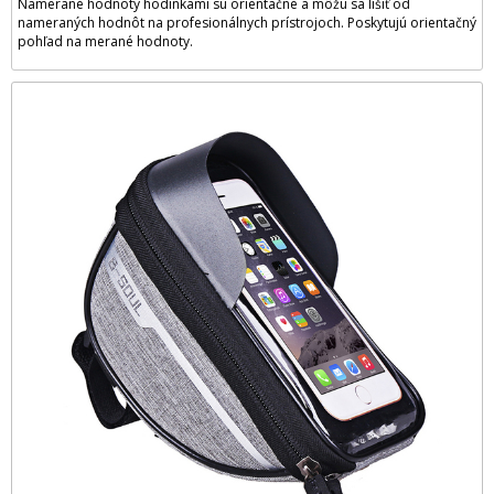
Namerané hodnoty hodinkami sú orientačné a môžu sa líšiť od
nameraných hodnôt na profesionálnych prístrojoch. Poskytujú orientačný
pohľad na merané hodnoty.