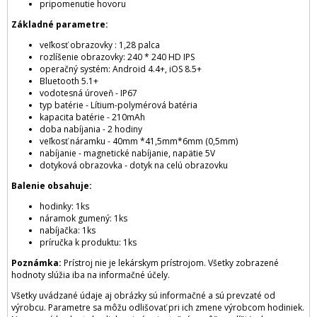
pripomenutie hovoru
Základné parametre:
veľkosť obrazovky : 1,28 palca
rozlíšenie obrazovky: 240 * 240 HD IPS
operačný systém: Android 4.4+, iOS 8.5+
Bluetooth 5.1+
vodotesná úroveň - IP67
typ batérie - Lítium-polymérová batéria
kapacita batérie - 210mAh
doba nabíjania - 2 hodiny
veľkosť náramku - 40mm *41,5mm*6mm (0,5mm)
nabíjanie - magnetické nabíjanie, napätie 5V
dotyková obrazovka - dotyk na celú obrazovku
Balenie obsahuje:
hodinky: 1ks
náramok gumený: 1ks
nabíjačka: 1ks
príručka k produktu: 1ks
Poznámka:
Prístroj nie je lekárskym prístrojom. Všetky zobrazené
hodnoty slúžia iba na informačné účely.
Všetky uvádzané údaje aj obrázky sú informačné a sú prevzaté od
výrobcu. Parametre sa môžu odlišovať pri ich zmene výrobcom hodiniek.