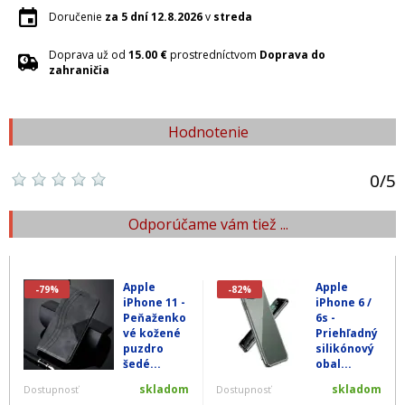
Doručenie
za 5 dní
12.8.2026
v
streda
Doprava už od
15.00 €
prostredníctvom
Doprava do
zahraničia
Hodnotenie
0
/
5
Odporúčame vám tiež ...
Apple
Apple
-79%
-82%
iPhone 11 -
iPhone 6 /
Peňaženko
6s -
vé kožené
Priehľadný
puzdro
silikónový
šedé...
obal...
skladom
skladom
Dostupnosť
Dostupnosť