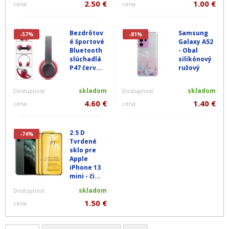
2.50 €
1.00 €
cena
cena
Bezdrôtov
Samsung
-57%
-81%
é športové
Galaxy A52
Bluetooth
- Obal
slúchadlá
silikónový
P47 červ...
ružový
skladom
skladom
Dostupnosť
Dostupnosť
4.60 €
1.40 €
cena
cena
2.5 D
-74%
Tvrdené
sklo pre
Apple
iPhone 13
mini - či...
skladom
Dostupnosť
1.50 €
cena