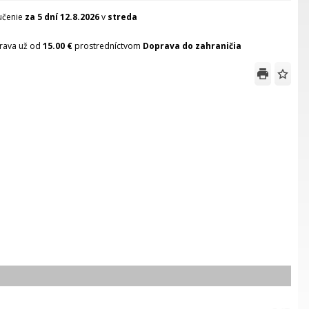
učenie
za 5 dní
12.8.2026
v
streda
rava už od
15.00 €
prostredníctvom
Doprava do zahraničia