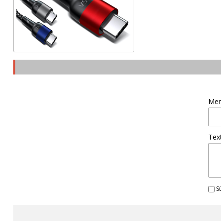
Men
Tex
Sú