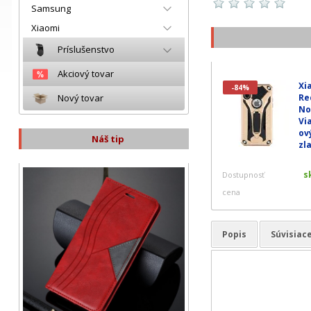
Samsung
Xiaomi
Príslušenstvo
Akciový tovar
Xi
-84%
Re
Nový tovar
No
Vi
ov
Náš tip
zl
s
Dostupnosť
cena
Popis
Súvisiac