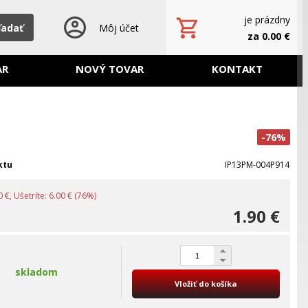
je prázdny
ľadať
Môj účet
za 0.00 €
AR
NOVÝ TOVAR
KONTAKT
-76%
ktu
IP13PM-004P914
 €, Ušetríte: 6.00 € (76%)
1.90 €
skladom
Vložiť do košíka