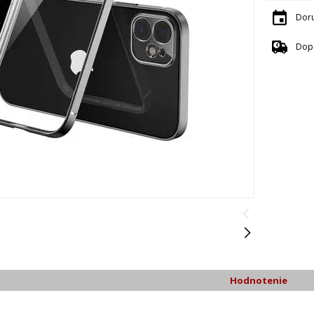
Dor
Dop
Hodnotenie