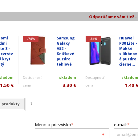
Odporúčame vám tiež ..
aomi
Samsung
Huawei
-74%
-84%
dmi
Galaxy
P30 Lite -
te 8 -
A52 -
Mäkké
acvrstv
Knižkové
silikónov
ý kryt
puzdro
é puzdro
atý
tehlové
čierne...
kladom
skladom
sklado
Dostupnosť
Dostupnosť
1.50 €
3.30 €
1.40 
cena
cena
e produkty
?
Meno a priezvisko
*
e-mail:
*