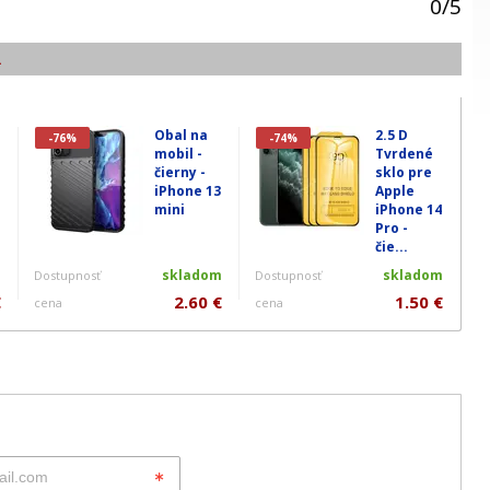
0
/
5
.
Obal na
2.5 D
-76%
-74%
mobil -
Tvrdené
čierny -
sklo pre
iPhone 13
Apple
mini
iPhone 14
Pro -
čie...
m
skladom
skladom
Dostupnosť
Dostupnosť
€
2.60 €
1.50 €
cena
cena