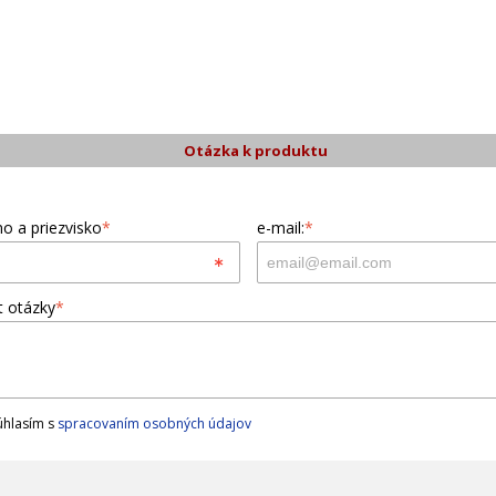
Otázka k produktu
o a priezvisko
*
e-mail:
*
t otázky
*
hlasím s
spracovaním osobných údajov