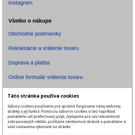
Instagram
Všetko o nákupe
Obchodné podmienky
Reklamácie a vrátenie tovaru
Doprava a platba
Online formulár vrátenia tovaru
Informácie
Táto stránka používa cookies
Súbory cookies používame pre správne fungovanie našej webovej
Ochrana osobných údajov
stránky a jej funkcií. Pomocou súborov cookies si tiež napríklad
pamätáme váš preferovaný jazyk, zvyšujeme pre vás relevantnosť
Názov účtu: ONE TIME, s.r.o.
zobrazovaných reklám, počítame návštevnosť stránok a pamätáme si
vaše nastavenia vykonané na stránke.
IBAN: SK6483300000002401923999