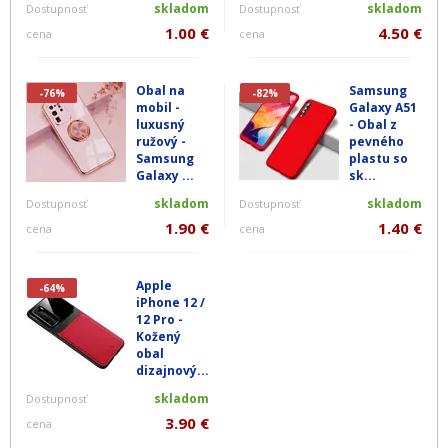
skladom
skladom
Dostupnosť
Dostupnosť
1.00 €
4.50 €
cena
cena
Obal na
Samsung
-76%
-82%
mobil -
Galaxy A51
luxusný
- Obal z
ružový -
pevného
Samsung
plastu so
Galaxy ...
sk...
skladom
skladom
Dostupnosť
Dostupnosť
1.90 €
1.40 €
cena
cena
Apple
-64%
iPhone 12 /
12 Pro -
Kožený
obal
dizajnový...
skladom
Dostupnosť
3.90 €
cena