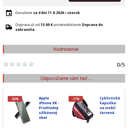
Doručenie
za 4 dni
11.8.2026
v
utorok
Doprava už od
15.00 €
prostredníctvom
Doprava do
zahraničia
Hodnotenie
0
/
5
Odporúčame vám tiež ...
Apple
Cyklistická
-82%
-77%
iPhone XR -
kapsička
Priehľadný
na mobil
silikónový
červená
obal