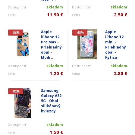
skladom
skladom
Dostupnosť
Dostupnosť
11.90 €
2.50 €
cena
cena
Apple
Apple
-86%
-68%
iPhone 12
iPhone 12
Pro Max -
mini -
Priehľadný
Priehľadný
obal -
obal -
Modr...
Kytica
skladom
skladom
Dostupnosť
Dostupnosť
1.20 €
2.80 €
cena
cena
Samsung
-82%
Galaxy A32
5G - Obal
silikónový
hviezdy
skladom
Dostupnosť
1.50 €
cena