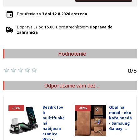
Doručenie
za 3 dni
12.8.2026
v
streda
Doprava už od
15.00 €
prostredníctvom
Doprava do
zahraničia
Hodnotenie
0
/
5
Odporúčame vám tiež ...
Bezdrôtov
Obal na
-57%
-82%
á
mobil - eko
multifunkč
koža hnedá
ná
- Samsung
nabíjacia
Galaxy ...
stanica
WS5 - ...