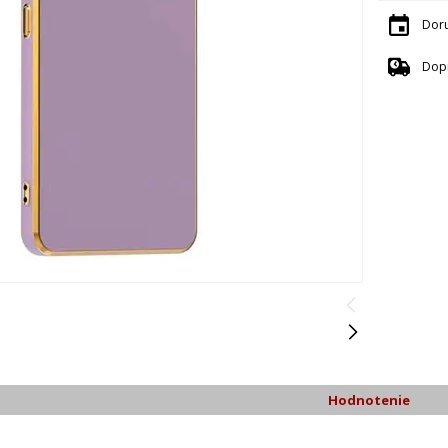
Dor
Dop
Hodnotenie