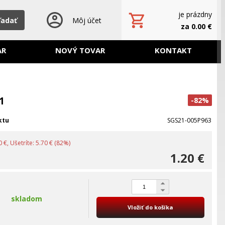
je prázdny
ľadať
Môj účet
za 0.00 €
AR
NOVÝ TOVAR
KONTAKT
1
-82%
ktu
SGS21-005P963
 €, Ušetríte: 5.70 € (82%)
1.20 €
skladom
Vložiť do košíka