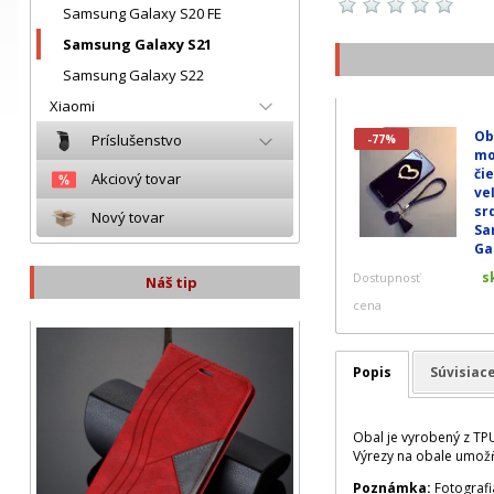
Samsung Galaxy S20 FE
Samsung Galaxy S21
Samsung Galaxy S22
Xiaomi
Ob
Príslušenstvo
-77%
mo
čie
Akciový tovar
ve
sr
Nový tovar
Sa
Gal
s
Dostupnosť
Náš tip
cena
Popis
Súvisiac
Obal je vyrobený z TP
Výrezy na obale umožň
Poznámka:
Fotografi