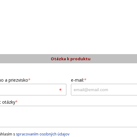
Otázka k produktu
o a priezvisko
*
e-mail:
*
t otázky
*
hlasím s
spracovaním osobných údajov