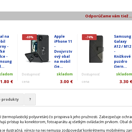
Odporúčame vám tiež ..
al na
Apple
Samsung
-69%
-74%
bil
iPhone 11
Galaxy
rny -
-
A12 / M12
ľké
Dvojvrstv
-
dce -
ový obal
Knižkové
msung
na mobil
puzdro
...
čie...
čiern...
kladom
skladom
sklado
Dostupnosť
Dostupnosť
1.80 €
3.00 €
3.30 
cena
cena
e produkty
?
U (termoplastický polyuretán) čo prispieva k jeho pružnosti. Zabezpečuje ochr
ujú prístup ku konektorom, fotoaparátu aj všetkým ovládacím prvkom. Obal dob
a je ilustračná, výrezy na nej nemusia zodpovedať konkrétnemu mobilnému zari