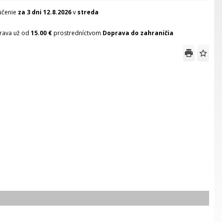
učenie
za 3 dni
12.8.2026
v
streda
rava už od
15.00 €
prostredníctvom
Doprava do zahraničia