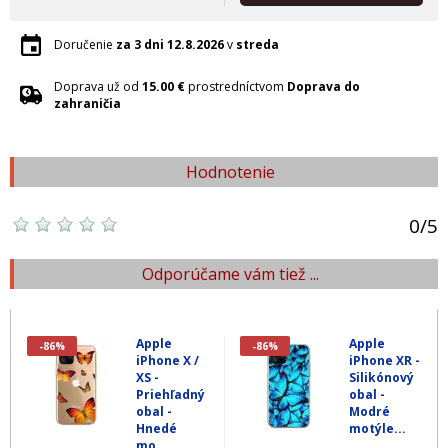
Doručenie
za 3 dni
12.8.2026
v
streda
Doprava už od
15.00 €
prostredníctvom
Doprava do
zahraničia
Hodnotenie
0
/
5
Odporúčame vám tiež ...
Apple
Apple
-86%
-86%
iPhone X /
iPhone XR -
XS -
Silikónový
Priehľadný
obal -
obal -
Modré
Hnedé
motýle...
mo...