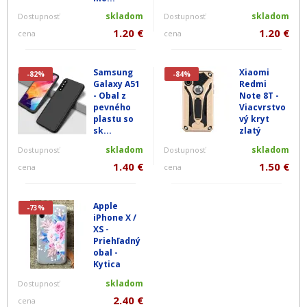
skladom
skladom
Dostupnosť
Dostupnosť
1.20 €
1.20 €
cena
cena
Samsung
Xiaomi
-82%
-84%
Galaxy A51
Redmi
- Obal z
Note 8T -
pevného
Viacvrstvo
plastu so
vý kryt
sk...
zlatý
skladom
skladom
Dostupnosť
Dostupnosť
1.40 €
1.50 €
cena
cena
Apple
-73%
iPhone X /
XS -
Priehľadný
obal -
Kytica
skladom
Dostupnosť
2.40 €
cena