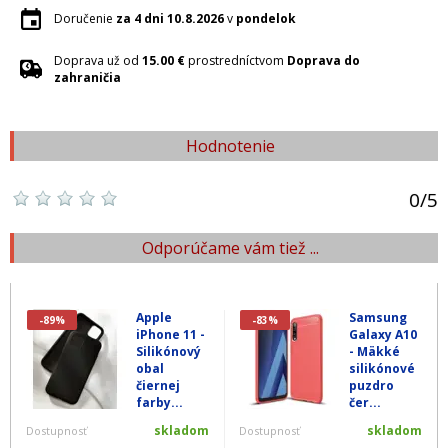
Doručenie
za 4 dni
10.8.2026
v
pondelok
Doprava už od
15.00 €
prostredníctvom
Doprava do
zahraničia
Hodnotenie
0
/
5
Odporúčame vám tiež ...
Apple
Samsung
-89%
-83%
iPhone 11 -
Galaxy A10
Silikónový
- Mäkké
obal
silikónové
čiernej
puzdro
farby...
čer...
skladom
skladom
Dostupnosť
Dostupnosť