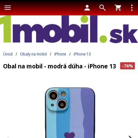
Úvod
/
Obaly na mobil
/
iPhone
/
iPhone 13
Obal na mobil - modrá dúha - iPhone 13
-76%