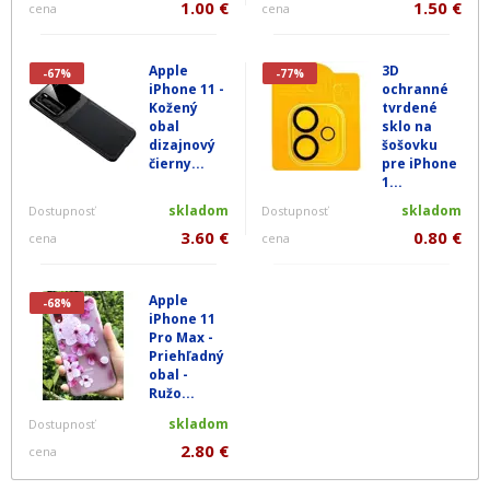
1.00 €
1.50 €
cena
cena
Apple
3D
-67%
-77%
iPhone 11 -
ochranné
Kožený
tvrdené
obal
sklo na
dizajnový
šošovku
čierny...
pre iPhone
1...
skladom
skladom
Dostupnosť
Dostupnosť
3.60 €
0.80 €
cena
cena
Apple
-68%
iPhone 11
Pro Max -
Priehľadný
obal -
Ružo...
skladom
Dostupnosť
2.80 €
cena