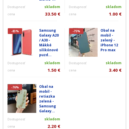
skladom
skladom
Dostupnosť
Dostupnosť
33.50 €
1.00 €
cena
cena
Samsung
Obal na
-83%
-75%
Galaxy A20
mobil -
/ A30 -
zelený -
Mäkké
iPhone 12
silikónové
Pro max
puzd...
skladom
skladom
Dostupnosť
Dostupnosť
1.50 €
3.40 €
cena
cena
Obal na
-76%
mobil -
retiazka
zelená -
Samsung
Galaxy...
skladom
Dostupnosť
2.20 €
cena