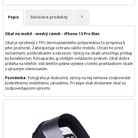
Popis
Súvisiace produkty
?
Obal na mobil - modrý rámik - iPhone 13 Pro Max
Obal je vyrobený z TPU (termoplatického polyuretánu) čo prispieva k
jeho pružnosti. Zabezpečuje ochranu vášho mobilu. Chráni ho pred
nečistotami, poškriabaním a nárazom. Výrezy na obale umožňujú prístup
ku konektorom, fotoaparátu aj všetkým ovládacím prvkom. Obal dobre
prilieha na telefón. Váš telefón pekne vynikne v tomto priehľadnom obale
s výrazným olemovaním.
Poznámka:
Fotografia je ilustračná, výrezy na nej nemusia zodpovedať
konkrétnemu mobilnému zariadeniu. Pri kúpe však dostanete obal so
zodpovedajúcimi výrezmi.