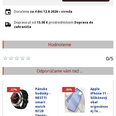
Doručenie
za 4 dni
12.8.2026
v
streda
Doprava už od
15.00 €
prostredníctvom
Doprava do
zahraničia
Hodnotenie
0
/
5
Odporúčame vám tiež ...
Pánske
Apple
-57%
-89%
hodinky -
iPhone 11 -
NESTTI
Silikónový
smart
obal
watch
orgovánov
NT28
ej fa...
čierno-...