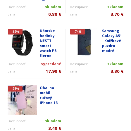
skladom
skladom
Dostupnosť
Dostupnosť
0.80 €
3.70 €
cena
cena
Dámske
Samsung
-62%
-74%
hodinky -
Galaxy A51
NESTTI
- Knižkové
smart
puzdro
watch P8
modré
čierne
vypredané
skladom
Dostupnosť
Dostupnosť
17.90 €
3.30 €
cena
cena
Obal na
-75%
mobil -
ružový -
iPhone 13
skladom
Dostupnosť
3.40 €
cena