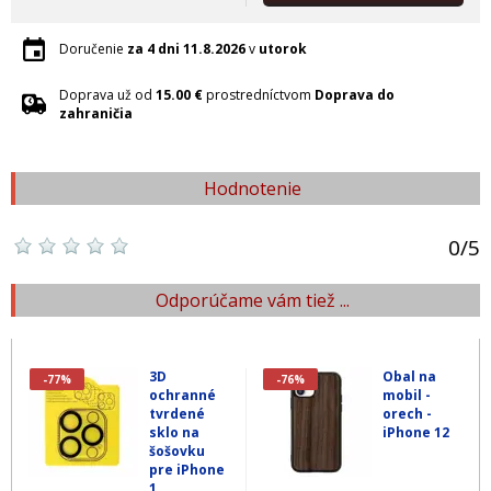
Doručenie
za 4 dni
11.8.2026
v
utorok
Doprava už od
15.00 €
prostredníctvom
Doprava do
zahraničia
Hodnotenie
0
/
5
Odporúčame vám tiež ...
3D
Obal na
-77%
-76%
ochranné
mobil -
tvrdené
orech -
sklo na
iPhone 12
šošovku
pre iPhone
1...