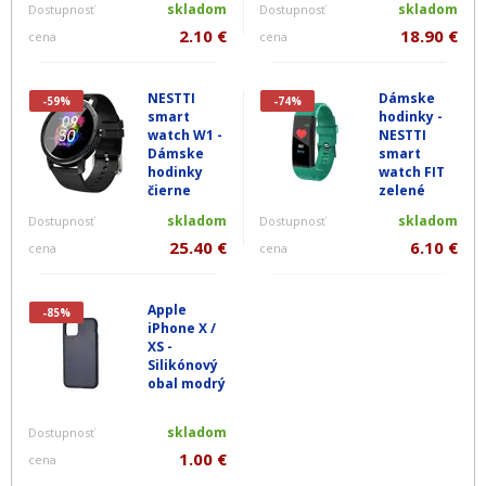
skladom
skladom
Dostupnosť
Dostupnosť
2.10 €
18.90 €
cena
cena
NESTTI
Dámske
-59%
-74%
smart
hodinky -
watch W1 -
NESTTI
Dámske
smart
hodinky
watch FIT
čierne
zelené
skladom
skladom
Dostupnosť
Dostupnosť
25.40 €
6.10 €
cena
cena
Apple
-85%
iPhone X /
XS -
Silikónový
obal modrý
skladom
Dostupnosť
1.00 €
cena