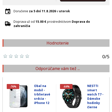
Doručenie
za 5 dní
11.8.2026
v
utorok
Doprava už od
15.00 €
prostredníctvom
Doprava do
zahraničia
Hodnotenie
0
/
5
Odporúčame vám tiež ...
Obal na
NESTTI
-76%
-64%
mobil -
smart
trblietavé
watch T7 -
srdcia -
Dámske
iPhone 12
hodinky
čierne