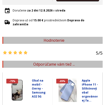
Doručenie
za 2 dni
12.8.2026
v
streda
Doprava už od
15.00 €
prostredníctvom
Doprava do
zahraničia
Hodnotenie
5
/
5
Odporúčame vám tiež ...
Obal na
Apple
-79%
-89%
mobil -
iPhone 11 -
čierny -
Silikónový
Samsung
obal
A32 5G
orgovánov
ej fa...