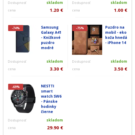
skladom
skladom
Dostupnosť
Dostupnosť
1.20 €
1.00 €
cena
cena
Samsung
Puzdro na
-74%
-75%
Galaxy A41
mobil - eko
- Knižkové
koža hnedá
puzdro
- iPhone 14
modré
skladom
skladom
Dostupnosť
Dostupnosť
3.30 €
3.50 €
cena
cena
NESTTI
-69%
smart
watch SW6
- Pánske
hodinky
čierne
skladom
Dostupnosť
29.90 €
cena