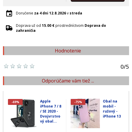
Doručenie
za 4 dni
12.8.2026
v
streda
Doprava už od
15.00 €
prostredníctvom
Doprava do
zahraničia
Hodnotenie
0
/
5
Odporúčame vám tiež ...
Apple
Obal na
-69%
-75%
iPhone 7 / 8
mobil -
/ SE 2020 -
ružový -
Dvojvrstvo
iPhone 13
vý obal...