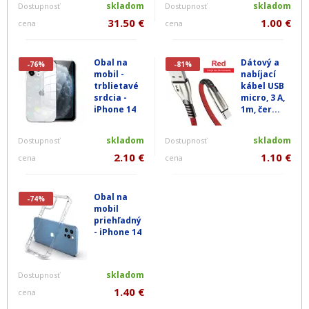
skladom
skladom
Dostupnosť
Dostupnosť
31.50 €
1.00 €
cena
cena
Obal na
Dátový a
-76%
-81%
mobil -
nabíjací
trblietavé
kábel USB
srdcia -
micro, 3 A,
iPhone 14
1m, čer...
skladom
skladom
Dostupnosť
Dostupnosť
2.10 €
1.10 €
cena
cena
Obal na
-74%
mobil
priehľadný
- iPhone 14
skladom
Dostupnosť
1.40 €
cena