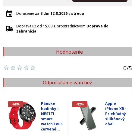
Doručenie
za 3 dni
12.8.2026
v
streda
Doprava už od
15.00 €
prostredníctvom
Doprava do
zahraničia
Hodnotenie
0
/
5
Odporúčame vám tiež ...
Pánske
Apple
-68%
-82%
hodinky -
iPhone XR -
NESTTI
Priehľadný
smart
silikónový
watch EV03
obal
červené...