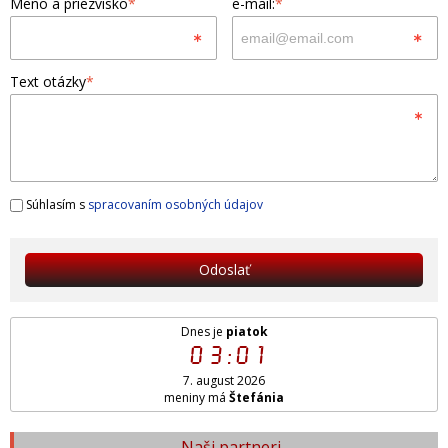
Meno a priezvisko
*
e-mail:
*
Text otázky
*
Súhlasím s
spracovaním osobných údajov
Odoslať
Dnes je
piatok
03:01
7. august 2026
meniny má
Štefánia
Naši partneri