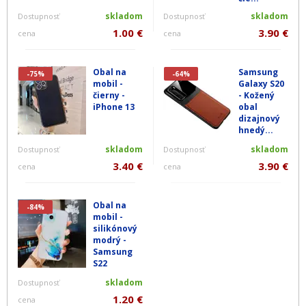
skladom
skladom
Dostupnosť
Dostupnosť
1.00 €
3.90 €
cena
cena
Obal na
Samsung
-75%
-64%
mobil -
Galaxy S20
čierny -
- Kožený
iPhone 13
obal
dizajnový
hnedý...
skladom
skladom
Dostupnosť
Dostupnosť
3.40 €
3.90 €
cena
cena
Obal na
-84%
mobil -
silikónový
modrý -
Samsung
S22
skladom
Dostupnosť
1.20 €
cena