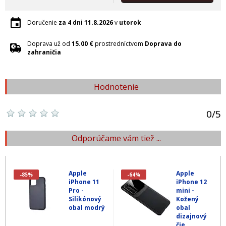
Doručenie
za 4 dni
11.8.2026
v
utorok
Doprava už od
15.00 €
prostredníctvom
Doprava do
zahraničia
Hodnotenie
0
/
5
Odporúčame vám tiež ...
Apple
Apple
-85%
-64%
iPhone 11
iPhone 12
Pro -
mini -
Silikónový
Kožený
obal modrý
obal
dizajnový
čie...