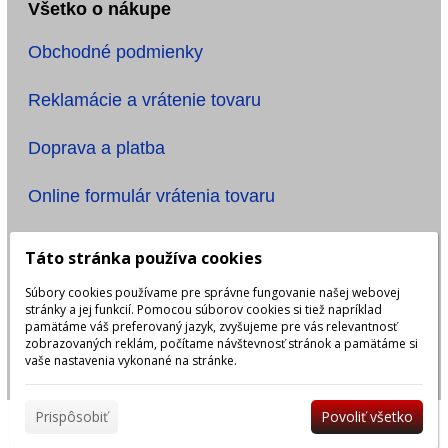
Všetko o nákupe
Obchodné podmienky
Reklamácie a vrátenie tovaru
Doprava a platba
Online formulár vrátenia tovaru
Informácie
Táto stránka používa cookies
Súbory cookies používame pre správne fungovanie našej webovej
Ochrana osobných údajov
stránky a jej funkcií. Pomocou súborov cookies si tiež napríklad
pamätáme váš preferovaný jazyk, zvyšujeme pre vás relevantnosť
Názov účtu: ONE TIME, s.r.o.
zobrazovaných reklám, počítame návštevnosť stránok a pamätáme si
vaše nastavenia vykonané na stránke.
IBAN: SK6483300000002401923999
Prispôsobiť
Povoliť všetko
|
Prihlásiť