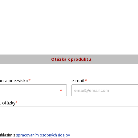
Otázka k produktu
o a priezvisko
*
e-mail:
*
t otázky
*
hlasím s
spracovaním osobných údajov