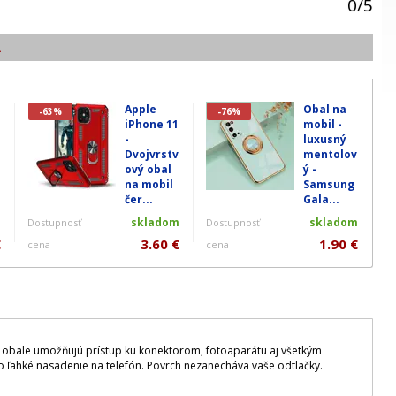
0
/
5
.
Apple
Obal na
-63%
-76%
iPhone 11
mobil -
-
luxusný
Dvojvrstv
mentolov
ový obal
ý -
na mobil
Samsung
čer...
Gala...
m
skladom
skladom
Dostupnosť
Dostupnosť
€
3.60 €
1.90 €
cena
cena
a obale umožňujú prístup ku konektorom, fotoaparátu aj všetkým
o ľahké nasadenie na telefón. Povrch nezanecháva vaše odtlačky.