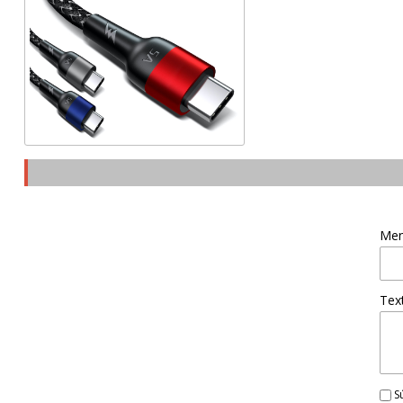
Men
Tex
Sú