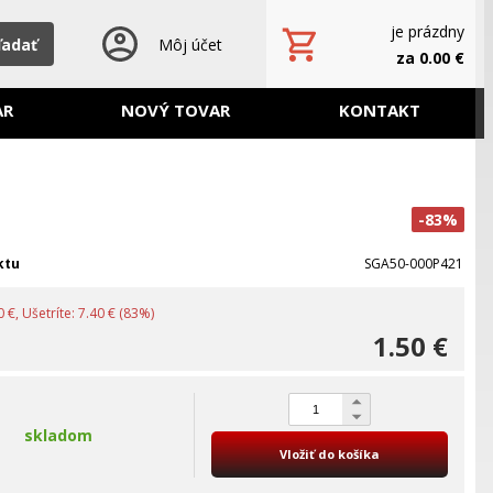
je prázdny
ľadať
Môj účet
za 0.00 €
AR
NOVÝ TOVAR
KONTAKT
-83%
ktu
SGA50-000P421
 €, Ušetríte: 7.40 € (83%)
1.50 €
skladom
Vložiť do košíka