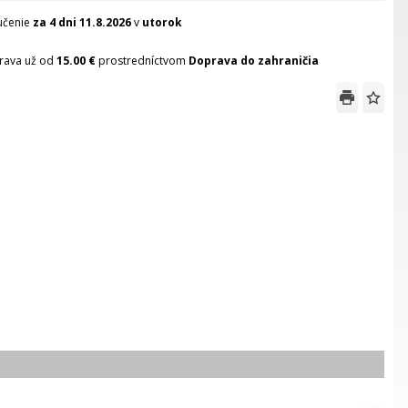
učenie
za 4 dni
11.8.2026
v
utorok
rava už od
15.00 €
prostredníctvom
Doprava do zahraničia