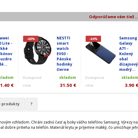
Odporúčame vám tiež ..
awei
NESTTI
Samsung
-68%
-64%
 Lite -
smart
Galaxy
kké
watch
A71 -
likónov
EV03 -
Kožený
puzdro
Pánske
obal
dé...
hodinky
dizajnový
čierne
modrý...
kladom
skladom
sklado
Dostupnosť
Dostupnosť
1.40 €
31.50 €
3.90 
cena
cena
e produkty
?
bónovým vzhľadom. Chráni zadnú časť aj boky vášho telefónu Samsung. Výrezy n
 dobre prilieha na telefón. Materiál krytu je príjemne mäkký, čo umožňuje jeh