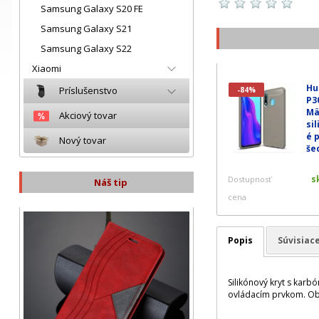
Samsung Galaxy S20 FE
Samsung Galaxy S21
Samsung Galaxy S22
Xiaomi
Hu
Príslušenstvo
-84%
P30
Mä
Akciový tovar
si
é 
Nový tovar
še
s
Dostupnosť
Náš tip
cena
Popis
Súvisiac
Silikónový kryt s kar
ovládacím prvkom. Obal