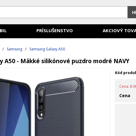
H
BIL
PRÍSLUŠENSTVO
AKCIOVÝ TOV
/
Samsung
/
Samsung Galaxy A50
y A50 - Mäkké silikónové puzdro modré NAVY
Kód produ
Cena: 8.90
Cena