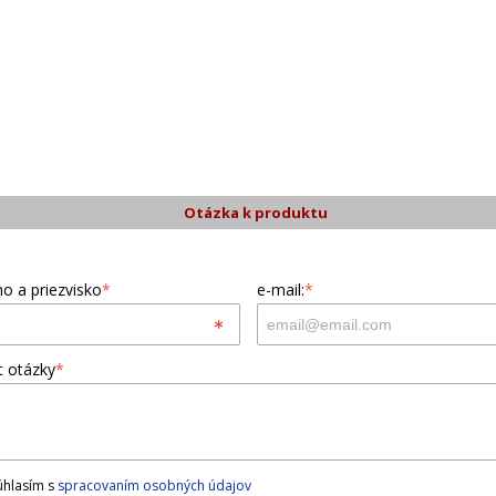
Otázka k produktu
o a priezvisko
*
e-mail:
*
t otázky
*
hlasím s
spracovaním osobných údajov