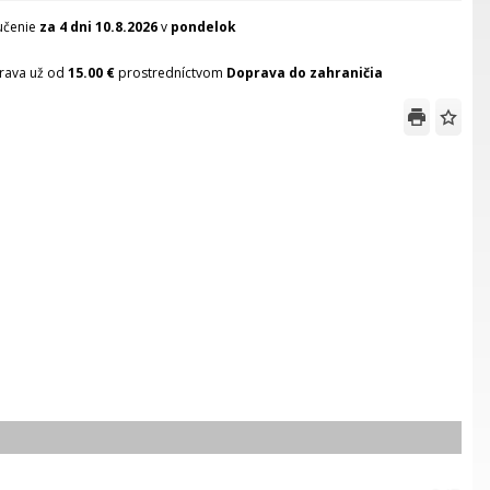
učenie
za 4 dni
10.8.2026
v
pondelok
rava už od
15.00 €
prostredníctvom
Doprava do zahraničia