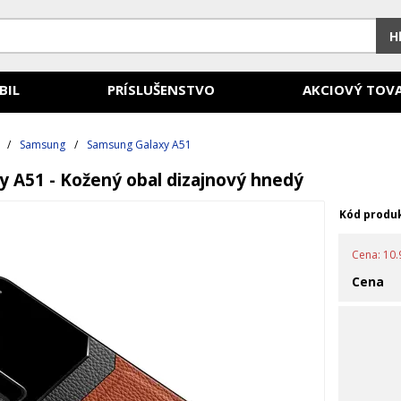
H
BIL
PRÍSLUŠENSTVO
AKCIOVÝ TOV
/
Samsung
/
Samsung Galaxy A51
 A51 - Kožený obal dizajnový hnedý
Kód produ
Cena: 10.9
Cena