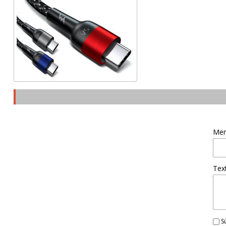
Men
Tex
Sú