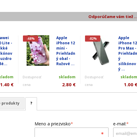
Odporúčame vám tiež ..
awei
Apple
Apple
-68%
-82%
 Lite -
iPhone 12
iPhone 12
kké
mini -
Pro Max -
likónov
Priehľadn
Priehľad
puzdro
ý obal -
ý
dé...
Ružové ...
silikónov
ý ...
kladom
skladom
sklado
Dostupnosť
Dostupnosť
1.40 €
2.80 €
1.00 
cena
cena
e produkty
?
Meno a priezvisko
*
e-mail:
*