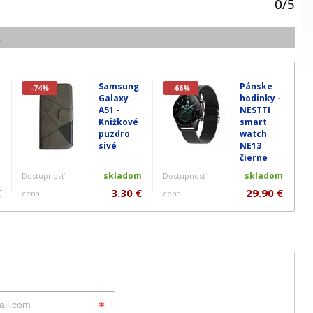
0
/
5
.
Samsung
Pánske
-74%
-66%
Galaxy
hodinky -
A51 -
NESTTI
n
Knižkové
smart
puzdro
watch
sivé
NE13
čierne
m
skladom
skladom
Dostupnosť
Dostupnosť
€
3.30 €
29.90 €
cena
cena