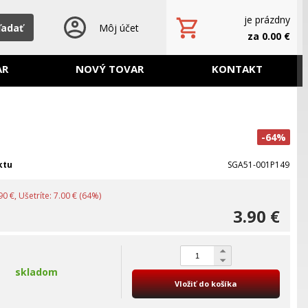
je prázdny
ľadať
Môj účet
za 0.00 €
AR
NOVÝ TOVAR
KONTAKT
-64%
ktu
SGA51-001P149
0 €, Ušetríte: 7.00 € (64%)
3.90 €
skladom
Vložiť do košíka