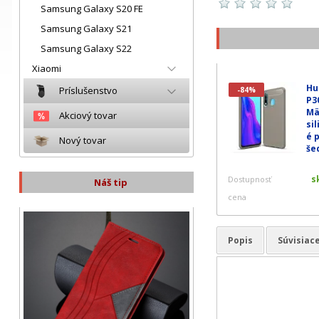
Samsung Galaxy S20 FE
Samsung Galaxy S21
Samsung Galaxy S22
Xiaomi
Hu
Príslušenstvo
-84%
P30
Mä
Akciový tovar
si
é 
Nový tovar
še
s
Dostupnosť
Náš tip
cena
Popis
Súvisiac