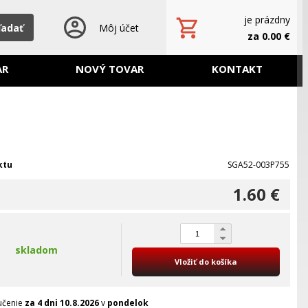
je prázdny
ľadať
Môj účet
za 0.00 €
AR
NOVÝ TOVAR
KONTAKT
ktu
SGA52-003P755
1.60 €
skladom
Vložiť do košíka
učenie
za 4 dni
10.8.2026
v
pondelok