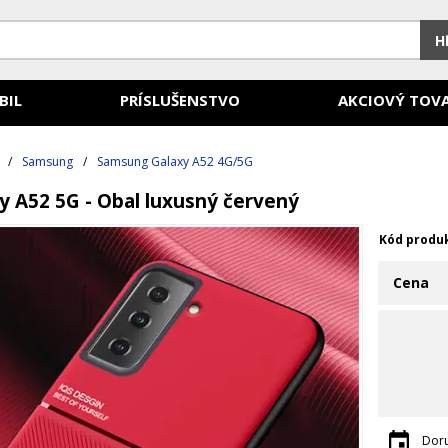
H
BIL
PRÍSLUŠENSTVO
AKCIOVÝ TOV
/
Samsung
/
Samsung Galaxy A52 4G/5G
 A52 5G - Obal luxusný červený
Kód produ
Cena
Dor