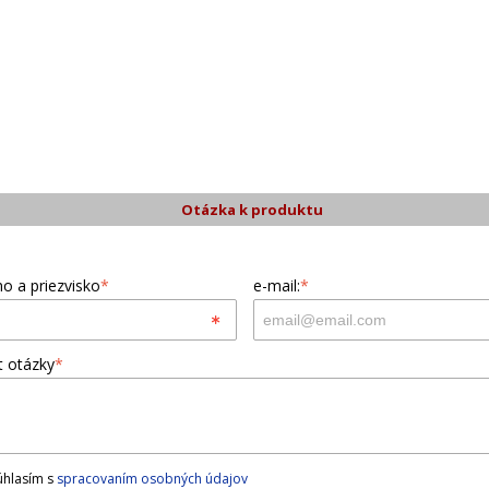
Otázka k produktu
o a priezvisko
*
e-mail:
*
t otázky
*
hlasím s
spracovaním osobných údajov