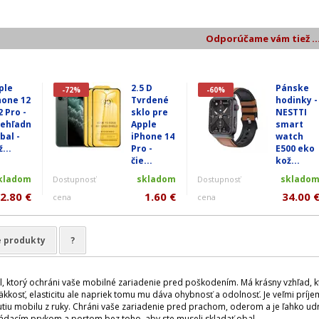
Odporúčame vám tiež ..
ple
2.5 D
Pánske
-72%
-60%
hone 12
Tvrdené
hodinky -
2 Pro -
sklo pre
NESTTI
iehľadn
Apple
smart
bal -
iPhone 14
watch
...
Pro -
E500 eko
čie...
kož...
kladom
skladom
sklado
Dostupnosť
Dostupnosť
2.80 €
1.60 €
34.00 
cena
cena
e produkty
?
l, ktorý ochráni vaše mobilné zariadenie pred poškodením. Má krásny vzhľad, 
kkosť, elasticitu ale napriek tomu mu dáva ohybnosť a odolnosť. Je veľmi prí
u mobilu z ruky. Chráni vaše zariadenie pred prachom, oderom a je ľahko udrži
ládacím prvkom a portom bez toho, aby ste museli skladať obal.