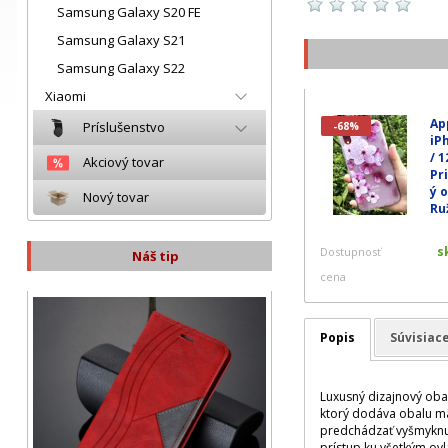
Samsung Galaxy S20 FE
Samsung Galaxy S21
Samsung Galaxy S22
Xiaomi
Ap
Príslušenstvo
-68%
iP
/ 1
Akciový tovar
Pr
ý o
Nový tovar
Ruž
s
Dostupnosť
Náš tip
cena
Popis
Súvisiac
Luxusný dizajnový oba
ktorý dodáva obalu mä
predchádzať vyšmyknuti
prístup ku všetkým ov