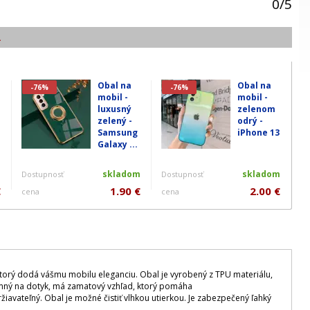
0
/
5
.
Obal na
Obal na
-76%
-76%
mobil -
mobil -
luxusný
zelenom
zelený -
odrý -
Samsung
iPhone 13
Galaxy ...
m
skladom
skladom
Dostupnosť
Dostupnosť
€
1.90 €
2.00 €
cena
cena
ktorý dodá vášmu mobilu eleganciu. Obal je vyrobený z TPU materiálu,
jemný na dotyk, má zamatový vzhľad, ktorý pomáha
avateľný. Obal je možné čistiť vlhkou utierkou. Je zabezpečený ľahký