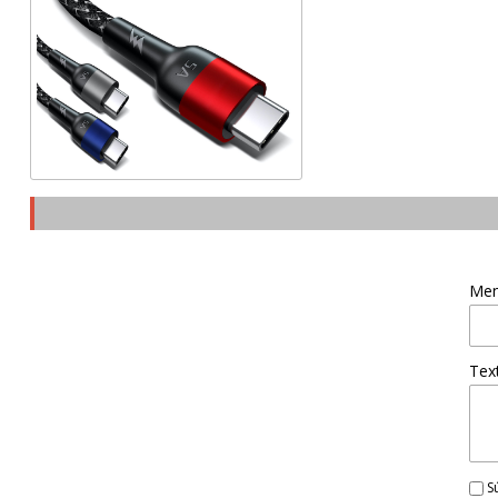
Men
Tex
Sú