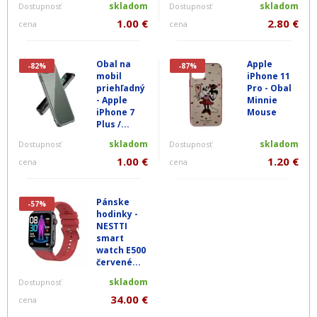
skladom
skladom
Dostupnosť
Dostupnosť
1.00 €
2.80 €
cena
cena
Obal na
Apple
-82%
-87%
mobil
iPhone 11
priehľadný
Pro - Obal
- Apple
Minnie
iPhone 7
Mouse
Plus /...
skladom
skladom
Dostupnosť
Dostupnosť
1.00 €
1.20 €
cena
cena
Pánske
-57%
hodinky -
NESTTI
smart
watch E500
červené...
skladom
Dostupnosť
34.00 €
cena