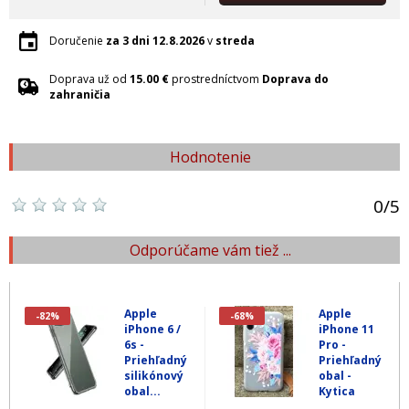
Doručenie
za 3 dni
12.8.2026
v
streda
Doprava už od
15.00 €
prostredníctvom
Doprava do
zahraničia
Hodnotenie
0
/
5
Odporúčame vám tiež ...
Apple
Apple
-82%
-68%
iPhone 6 /
iPhone 11
6s -
Pro -
Priehľadný
Priehľadný
silikónový
obal -
obal...
Kytica