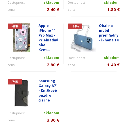
skladom
skladom
Dostupnosť
Dostupnosť
2.40 €
1.80 €
cena
cena
Apple
Obal na
-68%
-74%
iPhone 11
mobil
Pro Max -
priehľadný
Priehľadný
- iPhone 14
obal -
Kvet...
skladom
skladom
Dostupnosť
Dostupnosť
2.80 €
1.40 €
cena
cena
Samsung
-74%
Galaxy A71
- Knižkové
puzdro
čierne
skladom
Dostupnosť
3.30 €
cena