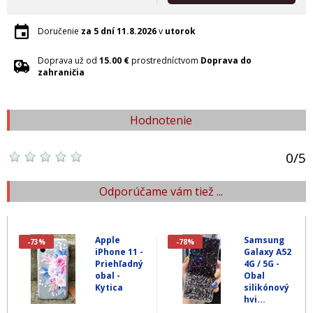
Doručenie
za 5 dní
11.8.2026
v
utorok
Doprava už od
15.00 €
prostredníctvom
Doprava do
zahraničia
Hodnotenie
0
/
5
Odporúčame vám tiež ...
Apple
Samsung
-73%
-78%
iPhone 11 -
Galaxy A52
Priehľadný
4G / 5G -
obal -
Obal
Kytica
silikónový
hvi...