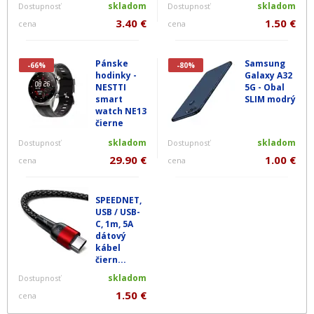
skladom
skladom
Dostupnosť
Dostupnosť
3.40 €
1.50 €
cena
cena
Pánske
Samsung
-66%
-80%
hodinky -
Galaxy A32
NESTTI
5G - Obal
smart
SLIM modrý
watch NE13
čierne
skladom
skladom
Dostupnosť
Dostupnosť
29.90 €
1.00 €
cena
cena
SPEEDNET,
USB / USB-
C, 1m, 5A
dátový
kábel
čiern...
skladom
Dostupnosť
1.50 €
cena