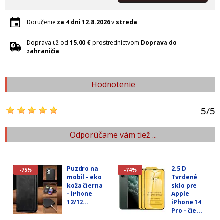
Doručenie
za 4 dni
12.8.2026
v
streda
Doprava už od
15.00 €
prostredníctvom
Doprava do
zahraničia
Hodnotenie
5
/
5
Odporúčame vám tiež ...
Puzdro na
2.5 D
-75%
-74%
mobil - eko
Tvrdené
koža čierna
sklo pre
- iPhone
Apple
12/12...
iPhone 14
Pro - čie...