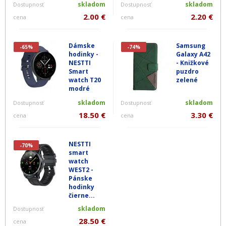
skladom
skladom
Dostupnosť
Dostupnosť
2.00 €
2.20 €
cena
cena
Dámske
Samsung
-65%
-74%
hodinky -
Galaxy A42
NESTTI
- Knižkové
Smart
puzdro
watch T20
zelené
modré
skladom
skladom
Dostupnosť
Dostupnosť
18.50 €
3.30 €
cena
cena
NESTTI
-70%
smart
watch
WEST2 -
Pánske
hodinky
čierne...
skladom
Dostupnosť
28.50 €
cena