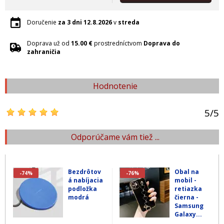
Doručenie
za 3 dni
12.8.2026
v
streda
Doprava už od
15.00 €
prostredníctvom
Doprava do
zahraničia
Hodnotenie
5
/
5
Odporúčame vám tiež ...
Bezdrôtov
Obal na
-74%
-76%
á nabíjacia
mobil -
podložka
retiazka
modrá
čierna -
Samsung
Galaxy...