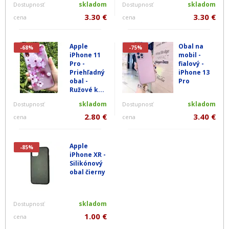
skladom
skladom
Dostupnosť
Dostupnosť
3.30 €
3.30 €
cena
cena
Apple
Obal na
-68%
-75%
iPhone 11
mobil -
Pro -
fialový -
Priehľadný
iPhone 13
obal -
Pro
Ružové k...
skladom
skladom
Dostupnosť
Dostupnosť
2.80 €
3.40 €
cena
cena
Apple
-85%
iPhone XR -
Silikónový
obal čierny
skladom
Dostupnosť
1.00 €
cena