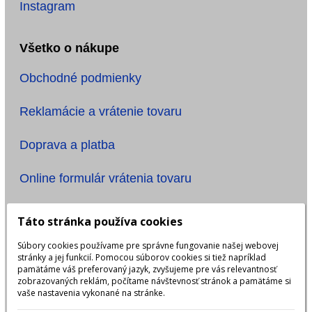
Instagram
Všetko o nákupe
Obchodné podmienky
Reklamácie a vrátenie tovaru
Doprava a platba
Online formulár vrátenia tovaru
Informácie
Táto stránka používa cookies
Súbory cookies používame pre správne fungovanie našej webovej
Ochrana osobných údajov
stránky a jej funkcií. Pomocou súborov cookies si tiež napríklad
pamätáme váš preferovaný jazyk, zvyšujeme pre vás relevantnosť
Názov účtu: ONE TIME, s.r.o.
zobrazovaných reklám, počítame návštevnosť stránok a pamätáme si
vaše nastavenia vykonané na stránke.
IBAN: SK6483300000002401923999