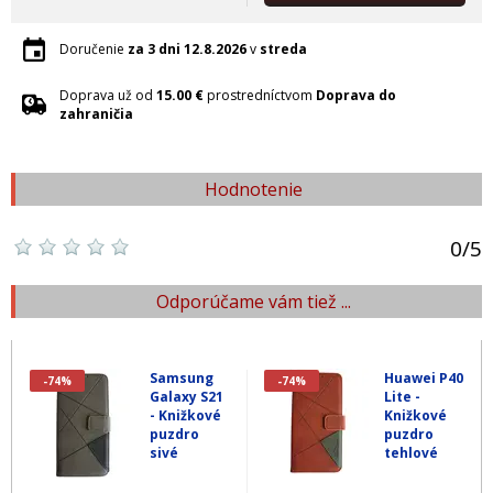
Doručenie
za 3 dni
12.8.2026
v
streda
Doprava už od
15.00 €
prostredníctvom
Doprava do
zahraničia
Hodnotenie
0
/
5
Odporúčame vám tiež ...
Samsung
Huawei P40
-74%
-74%
Galaxy S21
Lite -
- Knižkové
Knižkové
puzdro
puzdro
sivé
tehlové