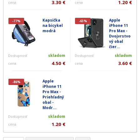
3.30 €
1.20 €
cena
cena
Kapsička
Apple
-77%
-63%
na bicykel
iPhone 11
modrá
Pro Max -
Dvojvrstvo
vý obal
čier...
skladom
skladom
Dostupnosť
Dostupnosť
4.50 €
3.60 €
cena
cena
Apple
-86%
iPhone 11
Pro Max -
Priehľadný
obal -
Modr...
skladom
Dostupnosť
1.20 €
cena