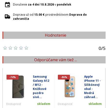
Doručenie
za 4 dni
10.8.2026
v
pondelok
Doprava už od
15.00 €
prostredníctvom
Doprava do
zahraničia
Hodnotenie
0
/
5
Odporúčame vám tiež ...
Samsung
Apple
-74%
-86%
Galaxy A12
iPhone 11 -
/ M12 -
Silikónový
Knižkové
obal -
puzdro
Modrá
sivé...
záhrad...
skladom
skladom
Dostupnosť
Dostupnosť