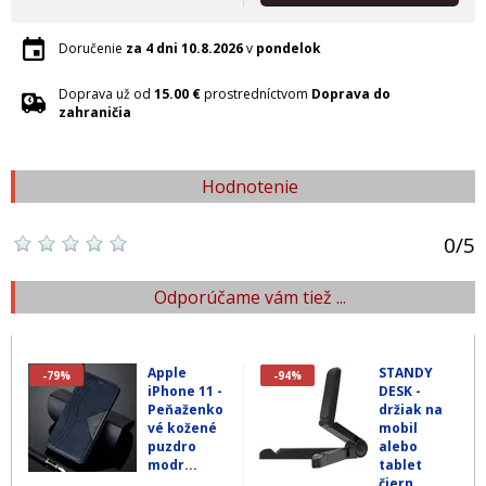
Doručenie
za 4 dni
10.8.2026
v
pondelok
Doprava už od
15.00 €
prostredníctvom
Doprava do
zahraničia
Hodnotenie
0
/
5
Odporúčame vám tiež ...
Apple
STANDY
-79%
-94%
iPhone 11 -
DESK -
Peňaženko
držiak na
vé kožené
mobil
puzdro
alebo
modr...
tablet
čiern...