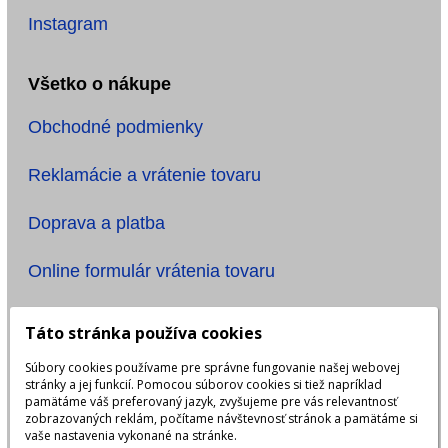
Instagram
Všetko o nákupe
Obchodné podmienky
Reklamácie a vrátenie tovaru
Doprava a platba
Online formulár vrátenia tovaru
Informácie
Táto stránka používa cookies
Súbory cookies používame pre správne fungovanie našej webovej
Ochrana osobných údajov
stránky a jej funkcií. Pomocou súborov cookies si tiež napríklad
pamätáme váš preferovaný jazyk, zvyšujeme pre vás relevantnosť
Názov účtu: ONE TIME, s.r.o.
zobrazovaných reklám, počítame návštevnosť stránok a pamätáme si
vaše nastavenia vykonané na stránke.
IBAN: SK6483300000002401923999