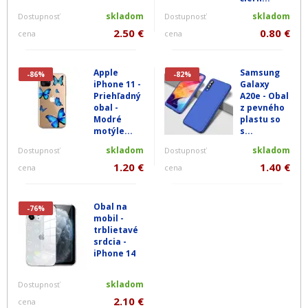
skladom
skladom
Dostupnosť
Dostupnosť
2.50 €
0.80 €
cena
cena
Apple
Samsung
-86%
-82%
iPhone 11 -
Galaxy
Priehľadný
A20e - Obal
obal -
z pevného
Modré
plastu so
motýle...
s...
skladom
skladom
Dostupnosť
Dostupnosť
1.20 €
1.40 €
cena
cena
Obal na
-76%
mobil -
trblietavé
srdcia -
iPhone 14
skladom
Dostupnosť
2.10 €
cena