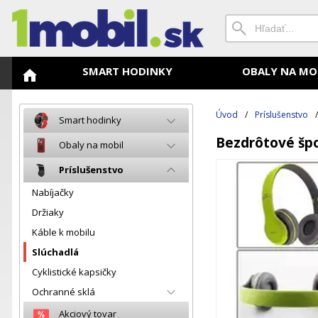
SMART HODINKY
OBALY NA MO
Úvod
/
Príslušenstvo
Smart hodinky
Bezdrôtové špo
Obaly na mobil
Príslušenstvo
Nabíjačky
Držiaky
Káble k mobilu
Slúchadlá
Cyklistické kapsičky
Ochranné sklá
Akciový tovar