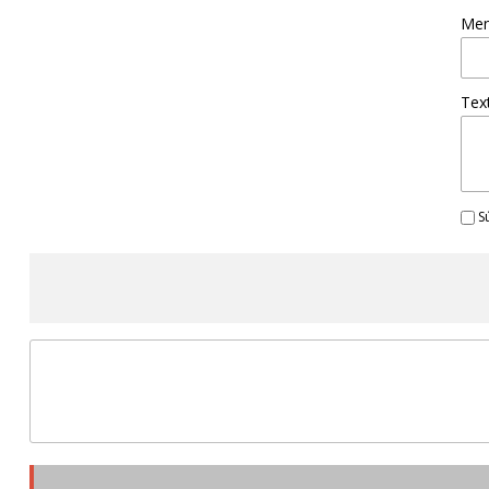
Men
Tex
Sú