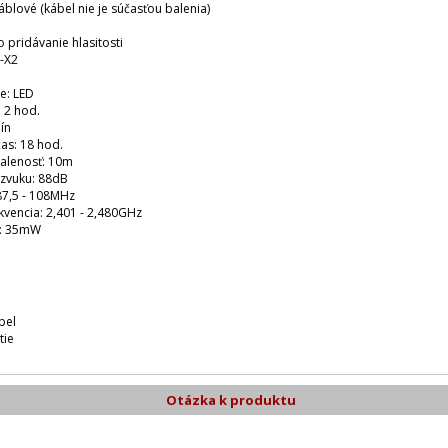
blové (kábel nie je súčasťou balenia)
o pridávanie hlasitosti
P-X2
ie: LED
 2 hod.
dín
as: 18 hod.
alenosť: 10m
 zvuku: 88dB
87,5 - 108MHz
kvencia: 2,401 - 2,480GHz
n: 35mW
bel
tie
Otázka k produktu