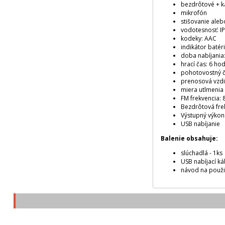
bezdrôtové + ká
mikrofón
stišovanie aleb
vodotesnosť: I
kodeky: AAC
indikátor batér
doba nabíjania:
hrací čas: 6 ho
pohotovostný č
prenosová vzdi
miera utlmenia
FM frekvencia: 
Bezdrôtová fre
Výstupný výko
USB nabíjanie
Balenie obsahuje:
slúchadlá - 1ks
USB nabíjací ká
návod na použi