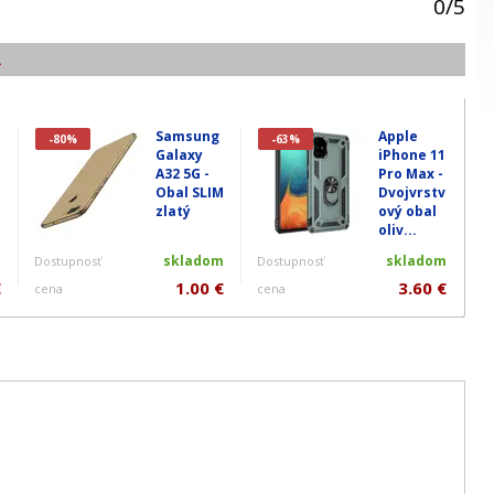
0
/
5
.
Samsung
Apple
-80%
-63%
Galaxy
iPhone 11
A32 5G -
Pro Max -
Obal SLIM
Dvojvrstv
zlatý
ový obal
oliv...
m
skladom
skladom
Dostupnosť
Dostupnosť
€
1.00 €
3.60 €
cena
cena