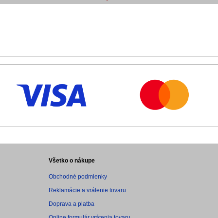
Všetko o nákupe
Obchodné podmienky
Reklamácie a vrátenie tovaru
Doprava a platba
Online formulár vrátenia tovaru