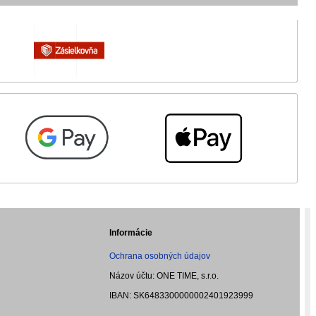
Informácie
Ochrana osobných údajov
Názov účtu: ONE TIME, s.r.o.
IBAN: SK6483300000002401923999