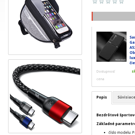
Sa
Ga
A5
Ob
lu
či
s
Dostupnosť
cena
Popis
Súvisiac
Bezdrôtové športov
Základné parametre
číslo modelu: 