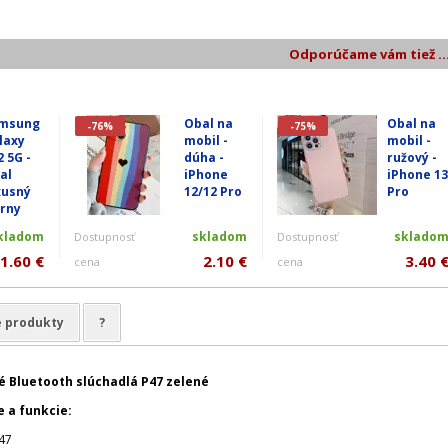
Odporúčame vám tiež ..
msung
Obal na
Obal na
-76%
-75%
laxy
mobil -
mobil -
2 5G -
dúha -
ružový -
al
iPhone
iPhone 13
xusný
12/12 Pro
Pro
erny
kladom
skladom
sklado
Dostupnosť
Dostupnosť
1.60 €
2.10 €
3.40 
cena
cena
e produkty
?
é Bluetooth slúchadlá P47 zelené
 a funkcie:
P47