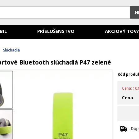
H
BIL
PRÍSLUŠENSTVO
AKCIOVÝ TOV
/
Slúchadlá
rtové Bluetooth slúchadlá P47 zelené
Kód produ
Cena: 10.9
Cena
Dop