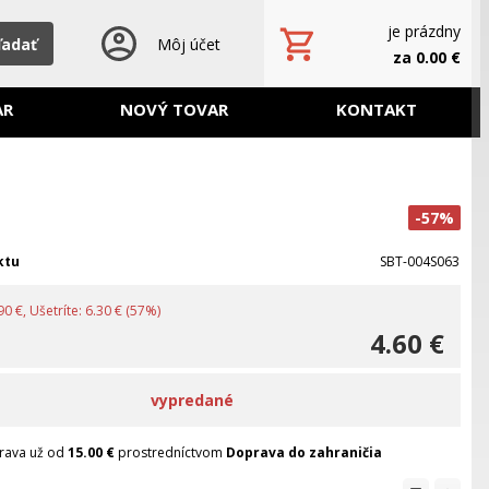
je prázdny
ľadať
Môj účet
za 0.00 €
AR
NOVÝ TOVAR
KONTAKT
-57%
ktu
SBT-004S063
0 €, Ušetríte: 6.30 € (57%)
4.60 €
vypredané
rava už od
15.00 €
prostredníctvom
Doprava do zahraničia