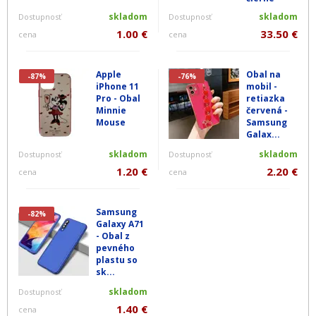
skladom
skladom
Dostupnosť
Dostupnosť
1.00 €
33.50 €
cena
cena
Apple
Obal na
-87%
-76%
iPhone 11
mobil -
Pro - Obal
retiazka
Minnie
červená -
Mouse
Samsung
Galax...
skladom
skladom
Dostupnosť
Dostupnosť
1.20 €
2.20 €
cena
cena
Samsung
-82%
Galaxy A71
- Obal z
pevného
plastu so
sk...
skladom
Dostupnosť
1.40 €
cena