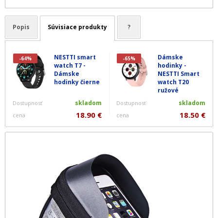
Popis
Súvisiace produkty
?
NESTTI smart
Dámske
-64%
-65%
watch T7 -
hodinky -
Dámske
NESTTI Smart
hodinky čierne
watch T20
ružové
skladom
skladom
Dostupnosť
Dostupnosť
18.90 €
18.50 €
cena
cena