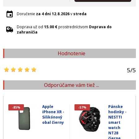
Doručenie
za 4 dni
12.8.2026
v
streda
Doprava už od
15.00 €
prostredníctvom
Doprava do
zahraničia
Hodnotenie
5
/
5
Odporúčame vám tiež ...
Apple
Pánske
-85%
-57%
iPhone XR -
hodinky -
Silikónový
NESTTI
obal čierny
smart
watch
NT28
čierne