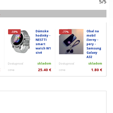
5
/
5
.
Dámske
Obal na
-59%
-77%
hodinky -
mobil
NESTTI
čierny -
smart
pery -
watch W1
Samsung
sivé
Galaxy
A32
m
skladom
skladom
Dostupnosť
Dostupnosť
€
25.40 €
1.80 €
cena
cena