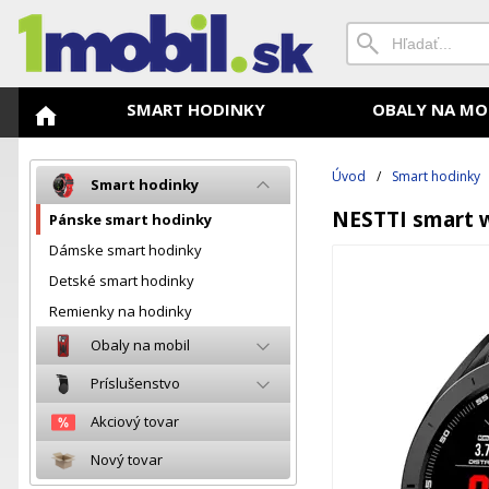
SMART HODINKY
OBALY NA MO
Úvod
/
Smart hodinky
Smart hodinky
NESTTI smart w
Pánske smart hodinky
Dámske smart hodinky
Detské smart hodinky
Remienky na hodinky
Obaly na mobil
Príslušenstvo
Akciový tovar
Nový tovar