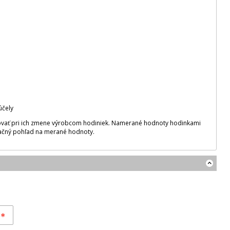
účely
šovať pri ich zmene výrobcom hodiniek. Namerané hodnoty hodinkami
ntačný pohľad na merané hodnoty.