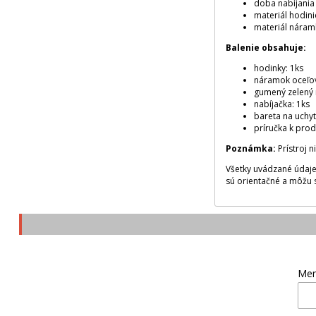
doba nabíjania 
materiál hodinie
materiál náram
Balenie obsahuje:
hodinky: 1ks
náramok oceľo
gumený zelený 
nabíjačka: 1ks
bareta na uchy
príručka k prod
Poznámka:
Prístroj 
Všetky uvádzané údaje
sú orientačné a môžu 
Men