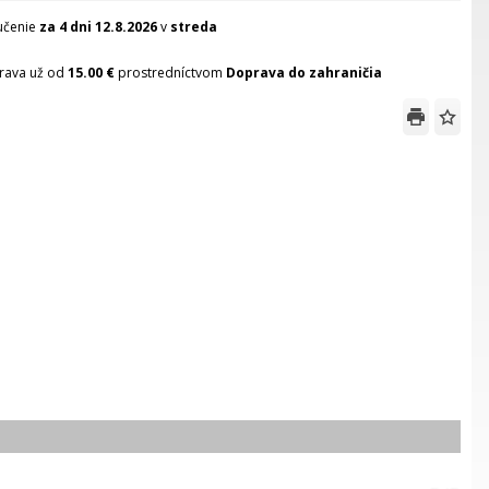
učenie
za 4 dni
12.8.2026
v
streda
rava už od
15.00 €
prostredníctvom
Doprava do zahraničia