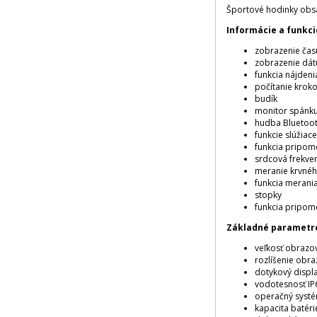
Športové hodinky obsa
Informácie a funkci
zobrazenie čas
zobrazenie dá
funkcia nájden
počítanie krok
budík
monitor spánk
hudba Bluetoo
funkcie slúžiac
funkcia pripom
srdcová frekve
meranie krvnéh
funkcia merania 
stopky
funkcia pripome
Základné parametr
veľkosť obrazov
rozlíšenie obra
dotykový displ
vodotesnosť IP
operačný systé
kapacita batéri