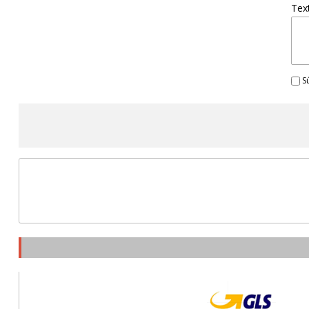
Tex
Sú