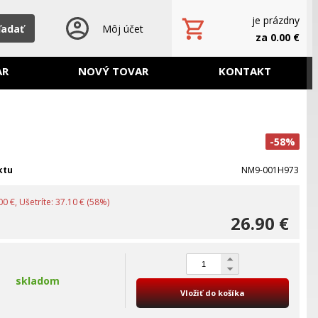
je prázdny
ľadať
Môj účet
za 0.00 €
AR
NOVÝ TOVAR
KONTAKT
-58%
ktu
NM9-001H973
0 €, Ušetríte: 37.10 € (58%)
26.90 €
skladom
Vložiť do košíka