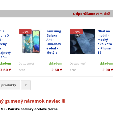
Odporúčame vám tiež ..
ple
Samsung
Obal na
-70%
-76%
hone X
Galaxy
mobil -
S -
A41 -
modrý
žený
Silikónov
eko koža
al
ý obal -
- iPhone
zajnový
Motýle
12
dr...
kladom
skladom
sklado
Dostupnosť
Dostupnosť
3.60 €
2.60 €
2.00 
cena
cena
e produkty
?
ý gumený náramok naviac !!!
 M9 - Pánske hodinky oceľové čierne