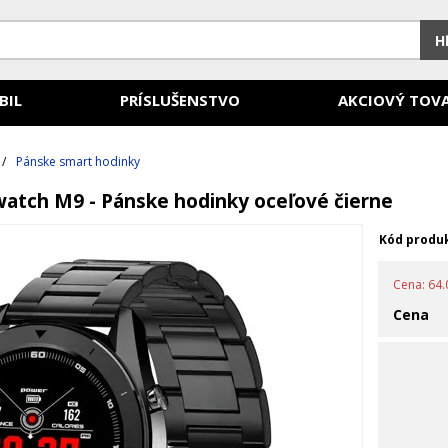
H
BIL
PRÍSLUŠENSTVO
AKCIOVÝ TOV
/
Pánske smart hodinky
atch M9 - Pánske hodinky oceľové čierne
Kód produ
Cena: 64.0
Cena