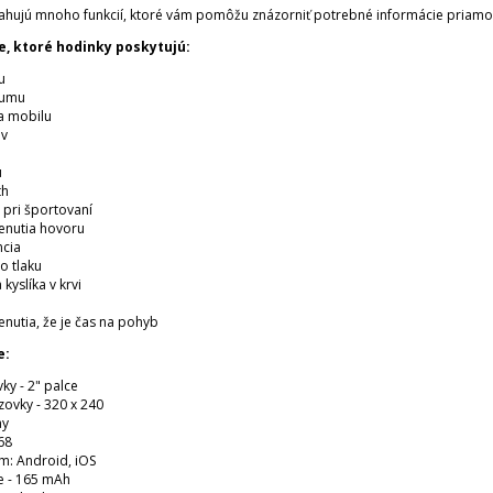
hujú mnoho funkcií, ktoré vám pomôžu znázorniť potrebné informácie priamo 
e, ktoré hodinky poskytujú:
u
tumu
ia mobilu
ov
u
th
e pri športovaní
enutia hovoru
ncia
o tlaku
kyslíka v krvi
nutia, že je čas na pohyb
e:
ky - 2" palce
zovky - 320 x 240
ay
68
m: Android, iOS
e - 165 mAh