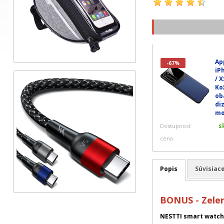
Ap
-67%
iP
/ X
Ko
ob
di
mo
s
Dostupnosť
cena
Popis
Súvisiac
BONUS - Zelen
NESTTI smart watch