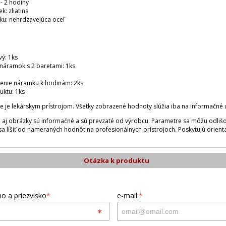
- 2 hodiny
k: zliatina
ku: nehrdzavejúca oceľ
vý: 1ks
náramok s 2 baretami: 1ks
tenie náramku k hodinám: 2ks
uktu: 1ks
nie je lekárskym prístrojom. Všetky zobrazené hodnoty slúžia iba na informačné 
 aj obrázky sú informačné a sú prevzaté od výrobcu. Parametre sa môžu odli
sa líšiť od nameraných hodnôt na profesionálnych prístrojoch. Poskytujú orie
Otázka k produktu
o a priezvisko
*
e-mail:
*