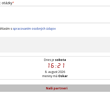
t otázky
*
hlasím s
spracovaním osobných údajov
Dnes je
sobota
16:21
8. august 2026
meniny má
Oskar
Naši partneri