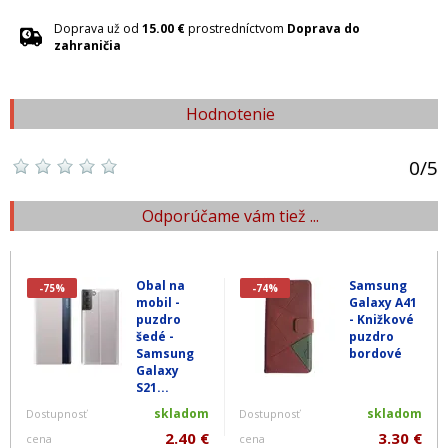
Doprava už od
15.00 €
prostredníctvom
Doprava do
zahraničia
Hodnotenie
0
/
5
Odporúčame vám tiež ...
Obal na
Samsung
-75%
-74%
mobil -
Galaxy A41
puzdro
- Knižkové
šedé -
puzdro
Samsung
bordové
Galaxy
S21...
skladom
skladom
Dostupnosť
Dostupnosť
2.40 €
3.30 €
cena
cena