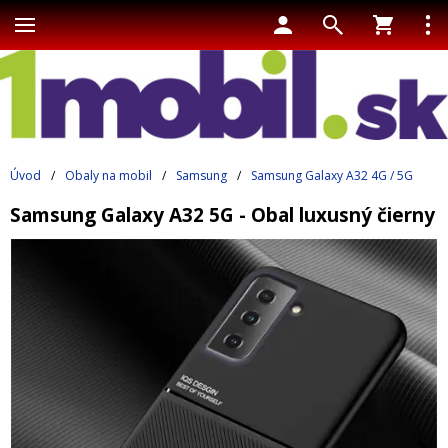
Úvod
/
Obaly na mobil
/
Samsung
/
Samsung Galaxy A32 4G / 5G
Samsung Galaxy A32 5G - Obal luxusný čierny