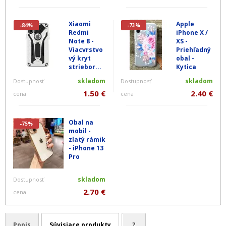
Xiaomi
Apple
-84%
-73%
Redmi
iPhone X /
Note 8 -
XS -
Viacvrstvo
Priehľadný
vý kryt
obal -
striebor...
Kytica
skladom
skladom
Dostupnosť
Dostupnosť
1.50 €
2.40 €
cena
cena
Obal na
-75%
mobil -
zlatý rámik
- iPhone 13
Pro
skladom
Dostupnosť
2.70 €
cena
Popis
Súvisiace produkty
?