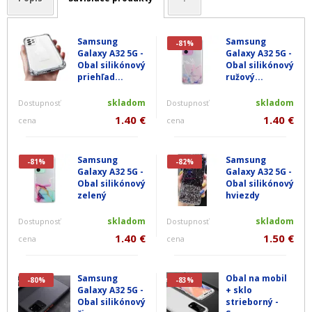
Samsung
Samsung
-81%
Galaxy A32 5G -
Galaxy A32 5G -
Obal silikónový
Obal silikónový
priehľad...
ružový...
skladom
skladom
Dostupnosť
Dostupnosť
1.40 €
1.40 €
cena
cena
Samsung
Samsung
-81%
-82%
Galaxy A32 5G -
Galaxy A32 5G -
Obal silikónový
Obal silikónový
zelený
hviezdy
skladom
skladom
Dostupnosť
Dostupnosť
1.40 €
1.50 €
cena
cena
Samsung
Obal na mobil
-80%
-83%
Galaxy A32 5G -
+ sklo
Obal silikónový
strieborný -